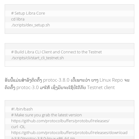
# Setup Libra Core
cd libra
./scripts/dev_setup.sh
# Build Libra CLI Client and Connect to the Testnet
./scripts/cli/start_cli_testnet.sh
ອັນນີ້ແມ່ນສຳລັງຕິດຕັ້ງ protoc-3.8.0 ເດີ້ເພາະວ່າ ບາງ Linux Repo ຈະ
ຕິດຕັ້ງ protoc-3.0 ມາໃຫ້ ເຊິ່ງມັນຈະໃຊ້ບໍ່ໄດ້ກັບ Testnet client
#! /bin/bash          

# Make sure you grab the latest version 
https://github.com/protocolbuffers/protobuf/releases/              

curl -OL 
https://github.com/protocolbuffers/protobuf/releases/download
/v3.8.0/protoc-3.8.0-linux-x86_64.zip          
