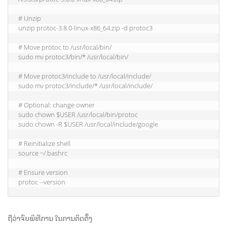
# Unzip          

unzip protoc-3.8.0-linux-x86_64.zip -d protoc3     

# Move protoc to /usr/local/bin/    

sudo mv protoc3/bin/* /usr/local/bin/   

# Move protoc3/include to /usr/local/include/    

sudo mv protoc3/include/* /usr/local/include/  

# Optional: change owner   

sudo chown $USER /usr/local/bin/protoc   

sudo chown -R $USER /usr/local/include/google   

# Reinitialize shell     

source ~/.bashrc      

# Ensure version       

protoc --version
ຖືວ່າຈົບພິທີການ ໃນການຕິດຕັ້ງ