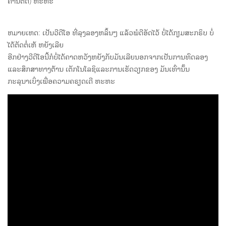
ຄ້ານຕັດ) ຫະຫະ
ຫມາຍເຫດ: ເປັນວີດີໂອ ທີ່ລຸງລອງຫລິ້ນໆ ແລ້ວພໍດີອັດໄວ້ ບໍ່ໄດ້ກຽມສະກຣິບ ບໍ່
ໄດ້ຕັດຕໍ່ເຫ້ ຫຍັງເລີຍ
ອີກຢ່າງວີດີໂອນີ້ກໍບໍ່ໄດ້ຄາດຫວັງຫຍັງກັບມັນເລີຍນອກຈາກເປັນການທົດລອງ
ແລະສຶກສາທາງຕ້ານ ເຕັກໂນໂລຊິແລະການເຮັດວຽກຂອງ ມັນເທົ່ານັ້ນ
ກະລຸນາເບິ່ງເພື່ອຄວາມຄຣຽດເດີ ຫະຫະ