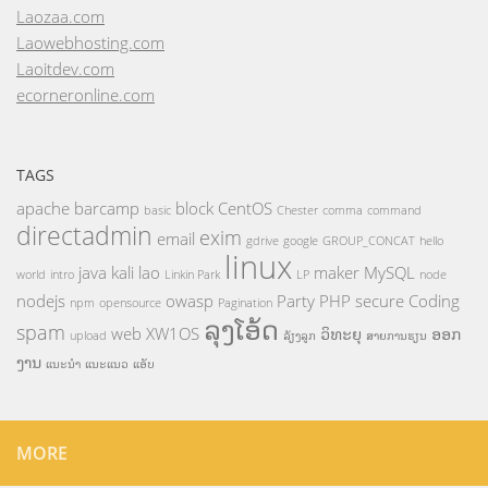
Laozaa.com
Laowebhosting.com
Laoitdev.com
ecorneronline.com
TAGS
apache
barcamp
block
CentOS
basic
Chester
comma
command
directadmin
exim
email
gdrive
google
GROUP_CONCAT
hello
linux
java
kali
lao
maker
MySQL
world
intro
Linkin Park
LP
node
nodejs
owasp
Party
PHP
secure Coding
npm
opensource
Pagination
ລຸງໂອ້ດ
spam
web
XW1OS
ວິທະຍຸ
ອອກ
upload
ລ້ຽງລູກ
ສາຍການຮຽນ
ງານ
ແນະນຳ
ແນະແນວ
ແອັບ
MORE