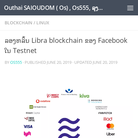
Outhai SAIOUDOM ( Os) , Os555, ລຸງໂອ້ດ, LoungOs, UngleOs, XW1OS Official Website...
Skip to content
BLOCKCHAIN
/
LINUX
ລອງຫລິ້ນ Libra blockchain ຂອງ Facebook
ໃນ Testnet
BY
OS555
· PUBLISHED
JUNE 20, 2019
· UPDATED
JUNE 20, 2019