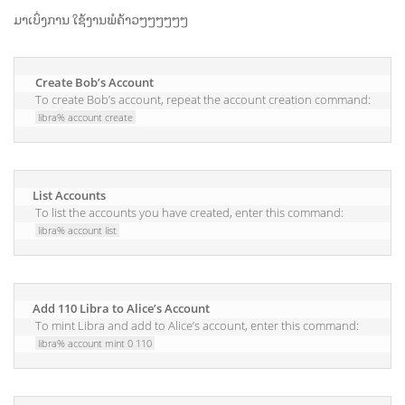
ມາເບິ່ງການ ໃຊ້ງານພໍຄ້າວໆໆໆໆໆໆ
Create Bob’s Account
 To create Bob’s account, repeat the account creation command:

libra% account create
List Accounts
 To list the accounts you have created, enter this command:

libra% account list
Add 110 Libra to Alice’s Account
 To mint Libra and add to Alice’s account, enter this command:

libra% account mint 0 110