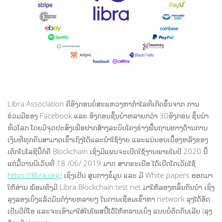
Libra Association ຄືອົງກອນບໍ່ສະແຫວງຫາກຳໄລທີ່ເກີດຂຶ້ນຈາກ ການ
ຮ່ວມມືຂອງ Facebook ແລະ ອົງກອນຊັ້ນນຳຫລາຍກວ່າ 30​ອົງກອນ ຊັ້ນນຳ
ທົ່ວໂລກ ໂດຍມີຈຸດປະສົງເພື່ອຢາກສ້າງລະບົບໂຄງຮ່າງພື້ນຖານທາງດ້ານການ
ເງິນທີ່ທຸກຄົນສາມາດເຂົ້າເຖິງໄດ້ແລະນຳໃຊ້ງ່າຍ ແລະແນ່ນອນເບື້ອງຫລັງຂອງ
ເຕັກໂນໂລຊີນີ້ກໍຄື Blockchain ເຊິ່ງມີແຜນຈະເປີດໃຊ້ງານພາຍໃນປີ 2020 ນີ້
ແຕ່ມື້ວານນີເວັນທີ່ 18 /06/ 2019 ມາກ ສາກຂະເບືອ ໄດ້ເປີດໂຕເວັບໄຊ້
https://libra.org/
ເຊິ່ງເປັນ ສູນກາງຂໍ້ມູນ ແລະ ມີ White papers ອອກມາ
ໃຫ້ອ່ານ ພ້ອມທັງມີ Libra Blockchain test net ມາໃຫ້ລອງຫລິ້ນກັນນຳ ເຊິ່ງ
ລຸງລອງເບິ່ງແລ້ວມັນກໍງ່າຍຫລາຍໆ ໃນການເຊື່ອມເຂົ້າຫາ network ລຸງໄດ້ອັດ
ເປັນວີດີໂອ ແລະຈະເອົາມາໃສ່ໃນໂພສນີ້ໄວ້ໃຫ້ຫລານເບິ່ງ ແບບບໍ່ຕັດກັນເລີຍ (ລຸງ