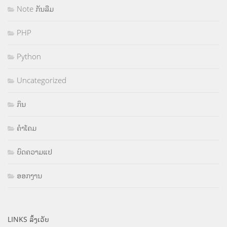
Note ກັນລືມ
PHP
Python
Uncategorized
ກິນ
ຄຳໂຄມ
ບົດຄວາມແປ
ອອກງານ
LINKS ລິ້ງເວັບ