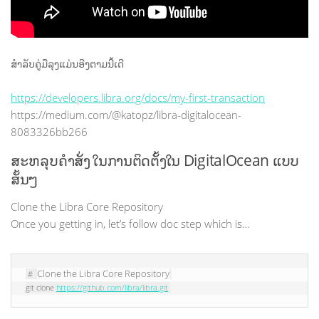
ສຳລັບຄູ່ມືລຸງແມ່ນອີງຕາມນີ້ເດີ
https://developers.libra.org/docs/my-first-transaction
https://medium.com/@katopz/libra-digitalocean-
8083326bb266
ສະຫລຸບຄຳສັ່ງ ໃນການຕິດຕັ້ງໃນ DigitalOcean ແບບ
ສັ້ນໆ
Clone the Libra Core Repository
Once you getting in, let’s follow doc step which is…
Clone the Libra Core Repository
# 
git clone 
https://github.com/libra/libra.git