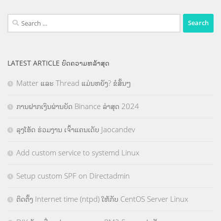
Search
for:
LATEST ARTICLE ບົດຄວາມຫລ້າສຸດ
Matter ແລະ Thread ແມ່ນຫຍັງ? ຂໍສັ້ນໆ
ການຝາກເງິນຜ່ານບັດ Binance ລ່າສຸດ 2024
ລຸງໂອ້ດ ຮ່ວມງານ ເຈົ້າແຄນເດັບ Jaocandev
Add custom service to systemd Linux
Setup custom SPF on Directadmin
ຕິດຕັ້ງ Internet time (ntpd) ໃຫ້ກັບ CentOS Server Linux