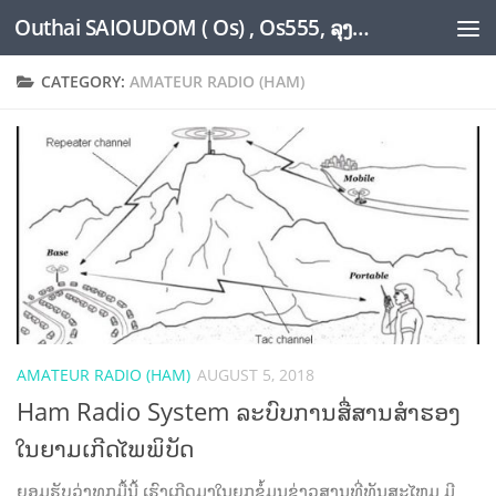
Outhai SAIOUDOM ( Os) , Os555, ລຸງໂອ້ດ, LoungOs, UngleOs, XW1OS Official Website...
Skip to content
CATEGORY:
AMATEUR RADIO (HAM)
AMATEUR RADIO (HAM)
AUGUST 5, 2018
Ham Radio System ລະບົບການສື່ສານສຳຮອງ
ໃນຍາມເກີດໄພພິບັດ
ຍອມຮັບວ່າທຸກມື້ນີ້ ເຮົາເກີດມາໃນຍຸກຂໍ້ມູນຂ່າວສານທີ່ທັນສະໄຫມ ມີ