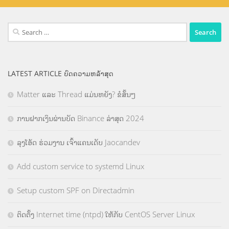
Search
for:
LATEST ARTICLE ບົດຄວາມຫລ້າສຸດ
Matter ແລະ Thread ແມ່ນຫຍັງ? ຂໍສັ້ນໆ
ການຝາກເງິນຜ່ານບັດ Binance ລ່າສຸດ 2024
ລຸງໂອ້ດ ຮ່ວມງານ ເຈົ້າແຄນເດັບ Jaocandev
Add custom service to systemd Linux
Setup custom SPF on Directadmin
ຕິດຕັ້ງ Internet time (ntpd) ໃຫ້ກັບ CentOS Server Linux