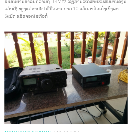
ຮັບສັນຍານສຳລັບຄວາມຖີ່ 14Mhz ເຊິ່ງການເຮັດສາຍຮັບສັນຍານຄັ້ງນີ້
ແມ່ນໃຊ້ ພຽງແຕ່ສາຍໄຟ ທີ່ມີຄວາມຍາມ 10 ແມັດມາຕັດເຄິ່ງເບຶ້ງລະ
5ແມັດ ແລ້ວຈອດໃສ່ຫົວຕໍ່