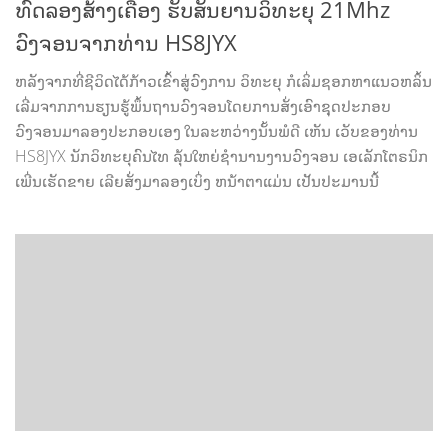
ທົດລອງສ້າງເຄື່ອງ ຮັບສັນຍານວິທະຍຸ 21Mhz
ວົງຈອນຈາກທ່ານ HS8JYX
ຫລັງຈາກທີ່ຊີວິດໄດ້ກ້າວເຂົ້າສູ່ວົງການ ວິທະຍຸ ກໍເລິ່ມຊອກຫາແນວຫລິ້ນ
ເລີ່ມຈາກການຮຽນຮູ້ພຶ້ນຖານວົງຈອນໂດຍການສັ່ງເອົາຊຸດປະກອບ
ວົງຈອນມາລອງປະກອບເອງ ໃນລະຫວ່າງນັ້ນພໍດີ ເຫັນ ເວັບຂອງທ່ານ
HS8JYX ນັກວິທະຍຸຄົນໄທ ລຸ້ນໃຫຍ່ຊຳນານງານວົງຈອນ ເອເລັກໂຕຣນິກ
ເພີ່ນເຮັດຂາຍ ເລີຍສັ່ງມາລອງເບິ່ງ ຫນ້າຕາແມ່ນ ເປັນປະມານນີ້