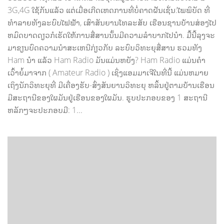
3G,4G ໃຊ້ກັນແລ້ວ ແຕ່ເມື່ອເກີດເຫດການທີ່ບໍ່ຄາດຝັນເຊັ່ນ:ໄພພິບັດ ທີ່
ທຳລາຍທັງລະບົບໄຟຟ້າ, ເສົາສັນຍານໂທລະສັບ ເຮືອນຊານບ້ານສ່ອງໄປ
ຫມົດບາດດຽວກໍເຮັດໃຫ້ການສື່ສານນັ້ນມີຄວາມລຳບາກໄປນຳ. ມື້ນີ້ລຸງຈະ
ມາຂຽນບົດຄວາມນຳສະເຫນີກ່ຽວກັບ ລະບົບວິທະຍຸສື່ສານ ຮວມທັງ
Ham ນຳ ແລ້ວ Ham Radio ມັນແມ່ນຫຍັງ? Ham Radio ແມ່ນຄຳ
ເວົ້າຍໍ້ມາຈາກ ( Amateur Radio ) ເຊິ່ງແອມມາເຈີໃນທີ່ນີ້ ແມ່ນຫມາຍ
ເຖິງນັກວິທະຍຸທີ່ ມີເຄື່ອງຮັບ-ສົ່ງສັນຍານວິທະຍຸ ຫລິ້ນຢູ່ຕາມບ້ານເຮືອນ
ມີສະຖານີຂອງໃຜມັນຢູ່ເຮືອນຂອງໃຜມັນ. ຮູບປະກອບຂອງ 1 ສະຖານີ
ຫລັກໆຈະປະກອບມີ: 1...