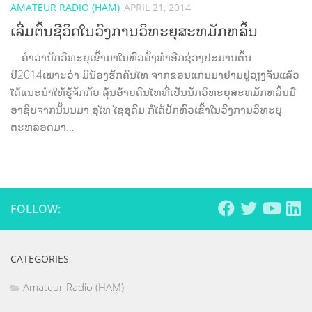
AMATEUR RADIO (HAM)
APRIL 21, 2014
ເລີ່ມຕົ້ນຊີວິດໃນວົງການວິທະຍຸສະຫມັກຫລິ້ນ
ຄຳວ່ານັກວິທະຍຸເຂົ້າມາໃນຫົວຄັ້ງທຳອີກຊ່ວງປະມານຕົ້ນ
ປີ2014ເພາະວ່າ ມີນ້ອງຮັກຄົນໄທ ຈາກຂອນແກ່ນມາຢາມຢູ່ວຽງຈັນແລ້ວ
ໄດ້ແນະນຳໃຫ້ຮູ້ຈັກກັບ ລຸ້ນອ້າຍຄົນໄທທີ່ເປັນນັກວິທະຍຸສະຫມັກຫລິ້ນມື
ອາຊີບຈາກນັ້ນນມາ ອຸໄທ ໄຊອຸດົມ ກໍໄດ້ປັກຫົວເຂົ້າໃນວົງການວິທະຍຸ
ຕະຫລອດມາ…
FOLLOW:
CATEGORIES
Amateur Radio (HAM)