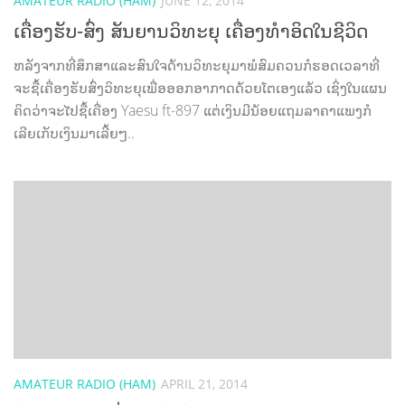
AMATEUR RADIO (HAM)
JUNE 12, 2014
ເຄື່ອງຮັບ-ສົ່ງ ສັນຍານວິທະຍຸ ເຄື່ອງທຳອິດໃນຊີວິດ
ຫລັງຈາກທີ່ສຶກສາແລະສົນໃຈດ້ານວິທະຍຸມາພໍສົມຄວນກໍຮອດເວລາທີ່
ຈະຊື້ເຄື່ອງຮັບສົ່ງວິທະຍຸເພື່ອອອກອາກາດດ້ວຍໂຕເອງແລ້ວ ເຊິ່ງໃນແຜນ
ຄິດວ່າຈະໄປຊື້ເຄື່ອງ Yaesu ft-897 ແຕ່ເງິນມີນ້ອຍແຖມລາຄາແພງກໍ
ເລີຍເກັບເງິນມາເລີ້ຍໆ..
AMATEUR RADIO (HAM)
APRIL 21, 2014