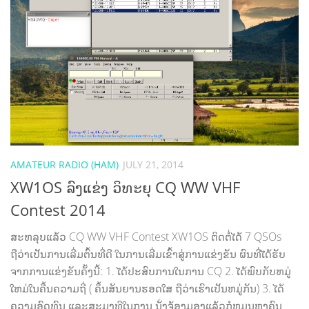
AMATEUR RADIO (HAM)
JULY 21, 2014
XW1OS ລົງແຂ່ງ ວິທະຍຸ CQ WW VHF
Contest 2014
ສະຫລຸບແລ້ວ CQ WW VHF Contest XW1OS ຕິດຕໍ່ໄດ້ 7 QSOs
ຖືວ່າເປັນການເລີ່ມຕົ້ນທີ່ດີ ໃນການເລີ່ມເຂົ້າສູ່ການແຂ່ງຂັນ ຜົນທີ່ໄດ້ຮັບ
ຈາກການແຂ່ງຂັນຄັ້ງນີ້: 1. ໄດ້ປະສົບການໃນການ CQ 2. ໄດ້ພົບກັບຫມູ່
ໃຫມ່ໃນຄື້ນຄວາມຖີ່ ( ຄຶ້ນສັນຍານຮອດໃສ ຖືວ່າເຮົາເປັນຫມູ່ກັນ) 3. ໄດ້
ຄວາມອົດທົນ ແລະສະມາທິໃນການ ນັ່ງຈ້ອງມອງແລ້ວກໍຫມູນຫາຄົນ