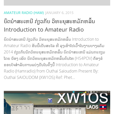
AMATEUR RADIO (HAM)
JANUARY 6, 2015
ບົດນຳສະເຫນີ ກ່ຽວກັບ ວິທະຍຸສະຫມັກຫລິ້ນ
Introduction to Amateur Radio
ບົດນຳສະເຫນີ ກ່ຽວກັບ ວິທະຍຸສະຫມັກຫລິ້ນ Introduction to
Amateur Radio ອັນນີ້ເປັນສະໄລ ທີ່ ລຸງເອົາໄປເວົ້າໃນງານບາງແຄ້ມ
2014 ກ່ຽວກັບນັກວິທະຍຸສະຫມັກຫລິ້ນ ບົດນຳສະເຫນີ ແມ່ນກະກຽມ
ໂດຍ ນ້ອງ ເພັດ ນັກວິທະຍຸສະຫມັກຫລິ້ນຄົນໄທ (HS4POV) ຕ້ອງຂໍ
ຂອບໃຈສຳລັບການແບ່ງປັນໃນຄັ້ງນີ້ Introduction to Amateur
Radio (Hamradio) from Outhai Saioudom Present By:
Outhai SAIOUDOM (XW1OS) Ref: Phet...