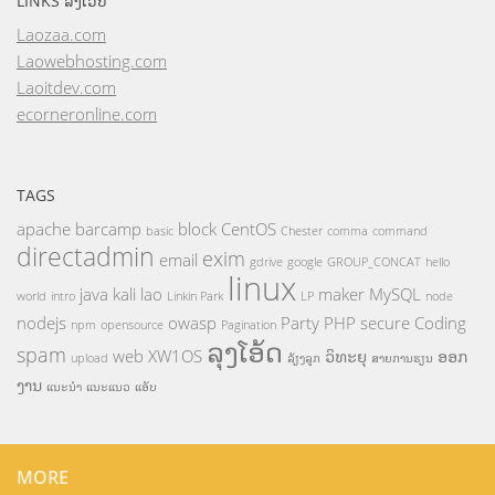
LINKS ລິ້ງເວັບ
Laozaa.com
Laowebhosting.com
Laoitdev.com
ecorneronline.com
TAGS
apache
barcamp
block
CentOS
basic
Chester
comma
command
directadmin
exim
email
gdrive
google
GROUP_CONCAT
hello
linux
java
kali
lao
maker
MySQL
world
intro
Linkin Park
LP
node
nodejs
owasp
Party
PHP
secure Coding
npm
opensource
Pagination
ລຸງໂອ້ດ
spam
web
XW1OS
ວິທະຍຸ
ອອກ
upload
ລ້ຽງລູກ
ສາຍການຮຽນ
ງານ
ແນະນຳ
ແນະແນວ
ແອັບ
MORE