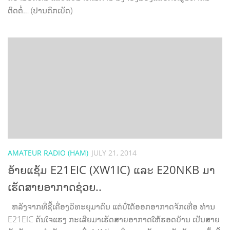
ຕິດຕໍ່… (ປານຕຶກເບັດ)
AMATEUR RADIO (HAM)
JULY 21, 2014
ອ້າຍແຊ້ມ E21EIC (XW1IC) ແລະ E20NKB ມາ
ເຮັດສາຍອາກາດຊ່ວຍ..
ຫລັງຈາກທີ່ຊື້ເຄື່ອງວິທະຍຸມາດົນ ແຕ່ບໍ່ໄດ້ອອກອາກາດຈັກເທື່ອ ທ່ານ
E21EIC ຄັນໃຈແຮງ ກະເລີຍມາເຮັດສາຍອາກາດໃຫ້ຮອດບ້ານ ເປັນສາຍ