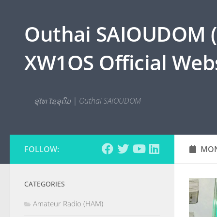
Skip to content
Outhai SAIOUDOM ( O
XW1OS Official Webs
ອຸໄທ ໄຊອຸດົມ | Outhai SAIOUDOM
FOLLOW:
MON
CATEGORIES
Amateur Radio (HAM)