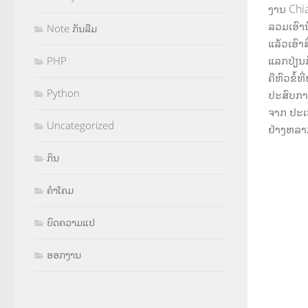
ງານ Chia
ລວມເອົານ
Note ກັນລືມ
ແລ້ວເອົາ
ແລກປ່ຽນກ
PHP
ຄືຫົວຂໍ້ທ
Python
ປະສົບກາ
ຈາກ ປະເທ
Uncategorized
ຢ່າງຫລ
ກິນ
ຄຳໂຄມ
ບົດຄວາມແປ
ອອກງານ