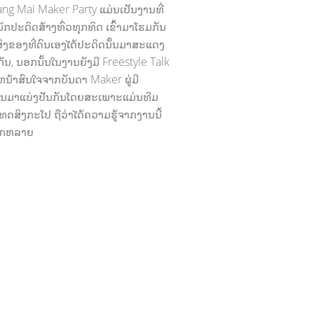
ng Mai Maker Party ແມ່ນເປັນງານທີ່
ັກປະດິດສ້າງທົ່ວທຸຸກທິດ ເຂົ້າມາໂຮມກັນ
ສິ່ງຂອງທີ່ດົນເອງໄດ້ປະດິດນັ້ນມາສະແດງ
ັນ, ນອກນັ້ນໃນງານຍັງມີ Freestyle Talk
ີ່ຫນ້າສົນໃຈຈາກບັນດາ Maker ຜູ່ມີ
ນມາແບ່ງປັນກັນໂດຍສະເພາະແມ່ນທີມ
ດສິງກະໂປ ຖືວ່າໄດ້ຄວາມຮູ້ຈາກງານນີ້
າກຫລາຍ