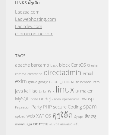
LINKS ລິ້ງເວັບ
Laozaa.com
Laowebhosting.com
Laoitdev.com
ecorneronline.com
TAGS
apache
barcamp
block
CentOS
basic
Chester
directadmin
email
comma
command
exim
gdrive
google
GROUP_CONCAT
hello world
intro
linux
java
kali
lao
maker
Linkin Park
LP
MySQL
nodejs
owasp
node
npm
opensource
spam
Party
PHP
secure Coding
Pagination
ລຸງໂອ້ດ
web
XW1OS
ວິທະຍຸ
upload
ລ້ຽງລູກ
ອອກງານ
ສາຍການຮຽນ
ແນະນຳ
ແນະແນວ
ແອັບ