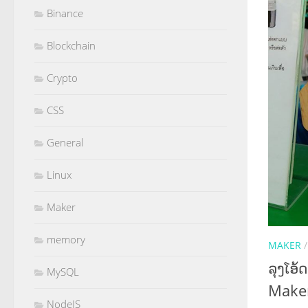
Binance
Blockchain
Crypto
CSS
General
Linux
Maker
memory
MAKER
ລຸງໂອ
MySQL
Maker
NodeJS