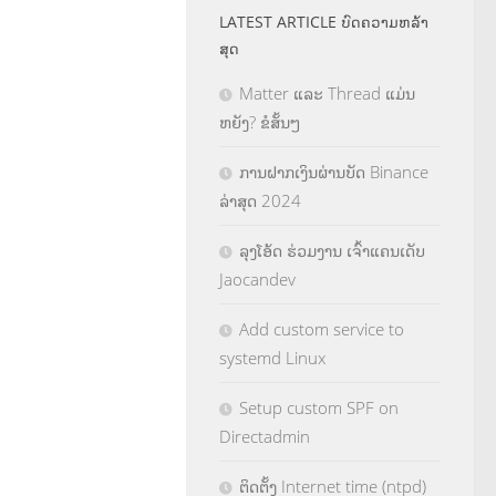
LATEST ARTICLE ບົດຄວາມຫລ້າ
ສຸດ
Matter ແລະ Thread ແມ່ນ
ຫຍັງ? ຂໍສັ້ນໆ
ການຝາກເງິນຜ່ານບັດ Binance
ລ່າສຸດ 2024
ລຸງໂອ້ດ ຮ່ວມງານ ເຈົ້າແຄນເດັບ
Jaocandev
Add custom service to
systemd Linux
Setup custom SPF on
Directadmin
ຕິດຕັ້ງ Internet time (ntpd)