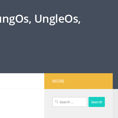
oungOs, UngleOs,
MORE
Search
for: