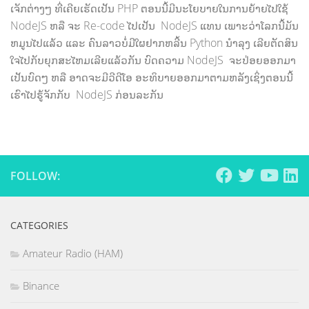
ເຈັກຕ່າງໆ ທີ່ເຄີຍເຮັດເປັນ PHP ຕອນນີ້ມີນະໂຍບາຍໃນການຍ້າຍໄປໃຊ້
NodeJS ຫລື ຈະ Re-code ໄປເປັນ NodeJS ແທນ ເພາະວ່າໂລກນີ້ມັນ
ຫມູນໄປແລ້ວ ແລະ ຄົນລາວບໍ່ມີໃຜຢາກຫລີ້ນ Python ນຳລຸງ ເລີຍຕັດສິນ
ໃຈໄປກັບຍຸກສະໄຫມເລີຍແລ້ວກັນ ບົດຄວາມ NodeJS ຈະປ່ອຍອອກມາ
ເປັນບົດໆ ຫລື ອາດຈະມີວີດີໂອ ອະທິບາຍອອກມາຕາມຫລັງເຊິ່ງຕອນນີ້
ເຮົາໄປຮູ້ຈັກກັບ NodeJS ກ່ອນລະກັນ
FOLLOW:
CATEGORIES
Amateur Radio (HAM)
Binance