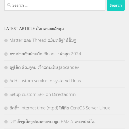
Search
for:
LATEST ARTICLE ບົດຄວາມຫລ້າສຸດ
Matter ແລະ Thread ແມ່ນຫຍັງ? ຂໍສັ້ນໆ
ການຝາກເງິນຜ່ານບັດ Binance ລ່າສຸດ 2024
ລຸງໂອ້ດ ຮ່ວມງານ ເຈົ້າແຄນເດັບ Jaocandev
Add custom service to systemd Linux
Setup custom SPF on Directadmin
ຕິດຕັ້ງ Internet time (ntpd) ໃຫ້ກັບ CentOS Server Linux
DIY ສ້າງເຄື່ອງຟອກອາກາດ ຫຼຸດ PM2.5 ລາຄາປະຢັດ.