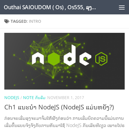
Outhai SAIOUDOM ( Os) , Os555, ລຸງໂອ້ດ, LoungOs, UngleOs, XW1OS Official Website...
Skip to content
TAGGED:
INTRO
NODEJS
/
NOTE ກັນລືມ
NOVEMBER 1, 2017
Ch1 ແນະ​ນຳ NodeJS (NodeJS ແມ່ນຫຍັງ?)
ກ່ອນຈະເລີ່ມລຸງຈະມາຈົ່ມໃຫ້ຟັງກ່ອນວ່າ ການເລີ່ມບົດຄວາມນີ້ແມ່ນການ
ເລີ່ມຕົ້ນແບບຈິງຈັງກັບການຫັນມາໃຊ້ NodeJS ກັນເລີຍທີດຽວ ເພາະໂປຣ