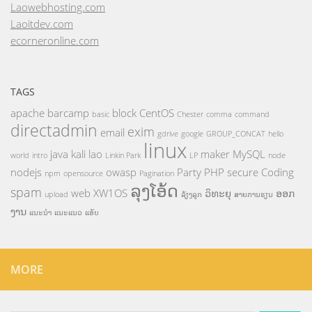
Laowebhosting.com
Laoitdev.com
ecorneronline.com
TAGS
apache
barcamp
block
CentOS
basic
Chester
comma
command
directadmin
exim
email
gdrive
google
GROUP_CONCAT
hello
linux
java
kali
lao
maker
MySQL
world
intro
Linkin Park
LP
node
nodejs
owasp
Party
PHP
secure Coding
npm
opensource
Pagination
ລຸງໂອ້ດ
spam
web
XW1OS
ວິທະຍຸ
ອອກ
upload
ລ້ຽງລູກ
ສາຍການຮຽນ
ງານ
ແນະນຳ
ແນະແນວ
ແອັບ
MORE