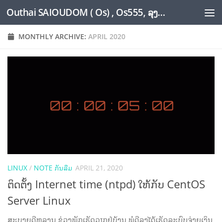
Outhai SAIOUDOM ( Os) , Os555, ລຸງໂອ້ດ, LoungOs, UngleOs, XW1OS Official Website...
Skip to content
MONTHLY ARCHIVE:
APRIL 2020
LINUX
/
NOTE ກັນລືມ
APRIL 21, 2020
ຕິດຕັ້ງ Internet time (ntpd) ໃຫ້ກັບ CentOS
Server Linux
ສະບາຍດີຫລານ ຊ່ວງພັກເຮັດວຽກຢູ່ບ້ານ ພໍດີລຸງໄດ້ເຮັດລະບົບຈ່າຍເງິນ