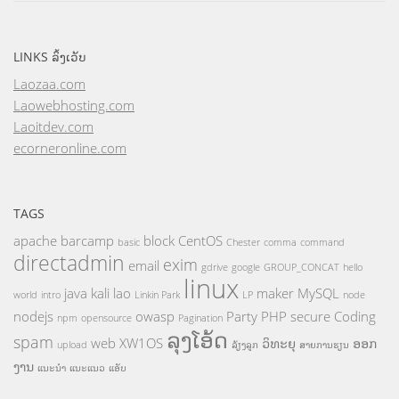
LINKS ລິ້ງເວັບ
Laozaa.com
Laowebhosting.com
Laoitdev.com
ecorneronline.com
TAGS
apache
barcamp
block
CentOS
basic
Chester
comma
command
directadmin
exim
email
gdrive
google
GROUP_CONCAT
hello
linux
java
kali
lao
maker
MySQL
world
intro
Linkin Park
LP
node
nodejs
owasp
Party
PHP
secure Coding
npm
opensource
Pagination
ລຸງໂອ້ດ
spam
web
XW1OS
ວິທະຍຸ
ອອກ
upload
ລ້ຽງລູກ
ສາຍການຮຽນ
ງານ
ແນະນຳ
ແນະແນວ
ແອັບ