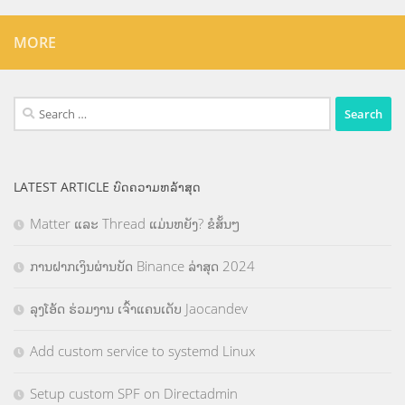
MORE
Search
for:
LATEST ARTICLE ບົດຄວາມຫລ້າສຸດ
Matter ແລະ Thread ແມ່ນຫຍັງ? ຂໍສັ້ນໆ
ການຝາກເງິນຜ່ານບັດ Binance ລ່າສຸດ 2024
ລຸງໂອ້ດ ຮ່ວມງານ ເຈົ້າແຄນເດັບ Jaocandev
Add custom service to systemd Linux
Setup custom SPF on Directadmin