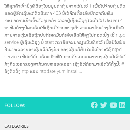
ໃຫ້ລູກຄ້າເຈົ້ານຶ່ງທີ່ຕ້ອງໂຍນມູນຄ່າເງິນຈາກເຊີບເວີ 1 ເພື່ອໄປຈ່າຍເງິນຕັດ
ຍອດຢູ່ອີກເຊີບແຕ່ຕິດປັນຫາ 403 ບໍ່ໄດ້ຈັກເທື່ອເລີຍປຶກສາກັບທີມ
ທະນາຄານເຂົາເຈົ້າທ້ວງມາວ່າ ເວລາຢູ່ເຊີບເວີລຸງ ໄວເກີນໄປ ປະມານ 4
ນາທີກວ່າໆນີ້ລະເຮັດໃຫ້ເຊີບເວີປາຍທາງເບິ່ງວ່າເວລາມັນຫ່າງກັນເກີນໄປ
ການຈ່າຍເງິນເລີຍຖືກປະຕິເສດມັນກໍເລີຍເຮັດໃຫ້ລຸງໄປກວດເບິ່ງ ເອີ້ ntpd
service ຢູ່ເຊີບເວີລຸງ ບໍ່ start ກະເລີຍຈະມາຂຽນບັນທຶກໄວ້ ເພື່ອມີໃຜພົບ
ປັນຫາເວລາຂອງເຊີບເວີບໍ່ກົງກັບ ຂອງເຊີບເວີອື່ນ ໃນນີ້ເຮົາຈະໃຊ້ ntpd
service ເພື່ອໃຫ້ມັນ ເຮັດຫນ້າທີ່ໃນການອັບເດດເວລາຂອງເຊີບເວີເຮົາໃຫ້
ກົງກັບເວລາຂອງສາກົນຕະຫລອດເວລາ ເຊິ່ງວິທີກໍສາມາເຮັດໄດ້ດັ່ງນີ້: #
ສັ່ງຕິດຕັ້ງ ntp ແລະ ntpdate yum install...
FOLLOW:
CATEGORIES