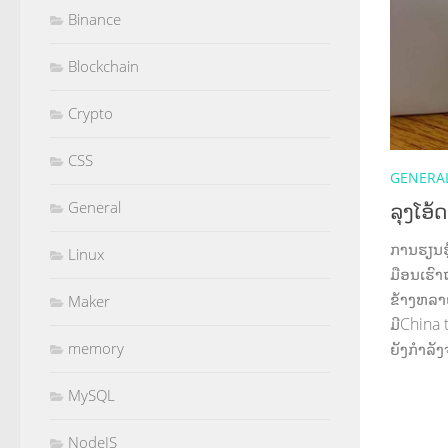
Binance
Blockchain
Crypto
CSS
GENERA
ລຸງໂອ
General
ການຮຽນຮູ້
Linux
ມືອນເຮົ
ຂ້າງຫລາ
Maker
ມີChina
memory
ຍັງກຳລັງຈ
MySQL
NodeJS