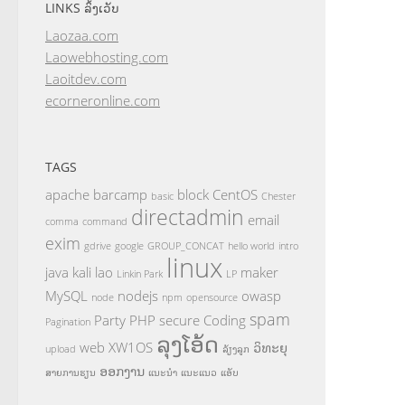
LINKS ລິ້ງເວັບ
Laozaa.com
Laowebhosting.com
Laoitdev.com
ecorneronline.com
TAGS
apache
barcamp
block
CentOS
basic
Chester
directadmin
email
comma
command
exim
gdrive
google
GROUP_CONCAT
hello world
intro
linux
java
kali
lao
maker
Linkin Park
LP
MySQL
nodejs
owasp
node
npm
opensource
spam
Party
PHP
secure Coding
Pagination
ລຸງໂອ້ດ
web
XW1OS
ວິທະຍຸ
upload
ລ້ຽງລູກ
ອອກງານ
ສາຍການຮຽນ
ແນະນຳ
ແນະແນວ
ແອັບ