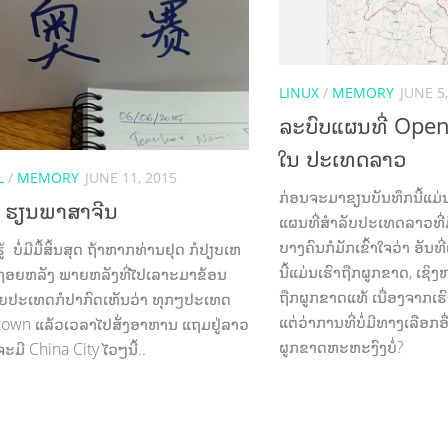
LINUX
/
MEMORY
JUNE 5
ລະບົບແຜນທີ່ Ope
ໃນ ປະເທດລາວ
L
/
MEMORY
JUNE 11, 2015
ກ່ອນຈະມາຂຽນບັນທຶກນີ້ແມ່ນ 
້ດ ຮຽນພາສາຈີນ
ແຜນທີ່ສຳລັບປະເທດລາວທີ່ມີ
ບາງຄົນກໍມັກເຂົ້າໃຈວ່າ ອັນທີ
 ບໍ່ມີມື້ສິ້ນສຸດ ຖ້າຫາກທ່ານຢຸດ ກໍປຽບເຫ
ນີ້ແມ່ນເຮົາຖືກຜູກຂາດ, ເຊິ
າຖອຍຫລັງ ພາຍຫລັງທີ່ໄປເລາະມາຂ້ອນ
ຖືກຜູກຂາດແທ້ ເນື່ອງຈາກເຮົາ
ຍປະເທດກໍປາກົດເຫັນວ່າ ທຸກໆປະເທດ
ແຕ່ວ່າການທີ່ບໍ່ມີທາງເລືອກອື
 town ແລ້ວເວລາໄປສັ່ງອາຫານ ແຖມຢູ່ລາວ
ຜູກຂາດຫະຫະງົງບໍ່?
ະມີ China City ໄວໆນີ້..