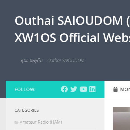
Skip to content
Outhai SAIOUDOM ( O
XW1OS Official Webs
ອຸໄທ ໄຊອຸດົມ | Outhai SAIOUDOM
FOLLOW:
MON
CATEGORIES
Amateur Radio (HAM)