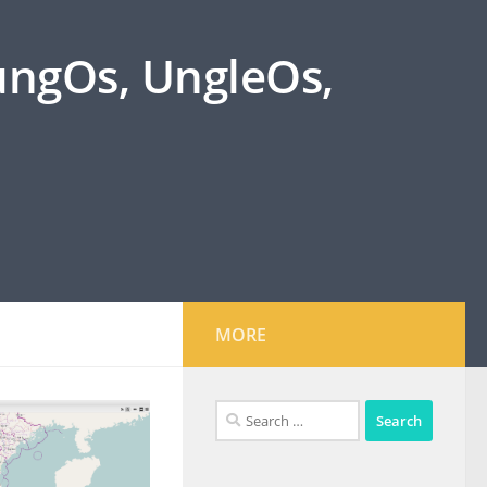
oungOs, UngleOs,
MORE
Search
for: