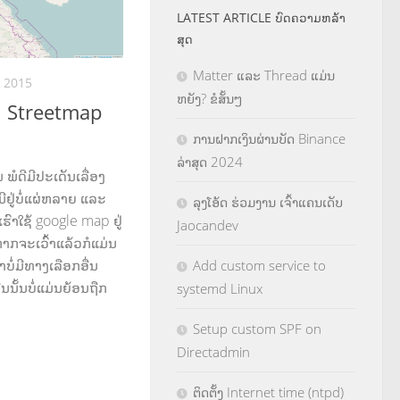
LATEST ARTICLE ບົດຄວາມຫລ້າ
ສຸດ
Matter ແລະ Thread ແມ່ນ
, 2015
ຫຍັງ? ຂໍສັ້ນໆ
n Streetmap
ການຝາກເງິນຜ່ານບັດ Binance
ລ່າສຸດ 2024
ພໍດີມີປະເດັນເລື່ອງ
ຢູ່ບໍ່ແຜ່ຫລາຍ ແລະ
ລຸງໂອ້ດ ຮ່ວມງານ ເຈົ້າແຄນເດັບ
່ເຮົາໃຊ້ google map ຢູ່
Jaocandev
ງຫາກຈະເວົ້າແລ້ວກໍແມ່ນ
ບໍ່ມີທາງເລືອກອື່ນ
Add custom service to
່ນນັ້ນບໍ່ແມ່ນຍ້ອນຖືກ
systemd Linux
Setup custom SPF on
Directadmin
ຕິດຕັ້ງ Internet time (ntpd)