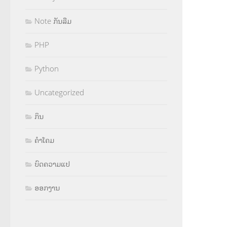
Note ກັນລືມ
PHP
Python
Uncategorized
ກິນ
ຄຳໂຄມ
ບົດຄວາມແປ
ອອກງານ