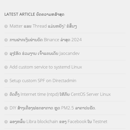
LATEST ARTICLE ບົດຄວາມຫລ້າສຸດ
Matter ແລະ Thread ແມ່ນຫຍັງ? ຂໍສັ້ນໆ
ການຝາກເງິນຜ່ານບັດ Binance ລ່າສຸດ 2024
ລຸງໂອ້ດ ຮ່ວມງານ ເຈົ້າແຄນເດັບ Jaocandev
Add custom service to systemd Linux
Setup custom SPF on Directadmin
ຕິດຕັ້ງ Internet time (ntpd) ໃຫ້ກັບ CentOS Server Linux
DIY ສ້າງເຄື່ອງຟອກອາກາດ ຫຼຸດ PM2.5 ລາຄາປະຢັດ.
ລອງຫລິ້ນ Libra blockchain ຂອງ Facebook ໃນ Testnet