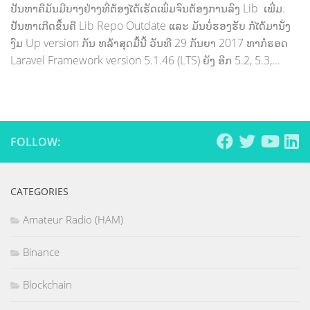
ປັນຫາຄືມັນມີບາງຢ່າງທີ່ຕ້ອງໄດ້ເຮັດເພິ່ມຈົນຕ້ອງການລົງ Lib ເພີ່ມ.
ປັນຫາເກີດຂຶ້ນຄື Lib Repo Outdate ແລະ ມັນບໍ່ຮອງຮັບ ກໍໄດ້ມານັ່ງ
ງົມ Up version ກັນ ຫລ້າສຸດມື້ນີ້ ວັນທີ 29 ກັນຍາ 2017 ຫາກໍຮອດ
Laravel Framework version 5.1.46 (LTS) ຍັງ ອີກ 5.2, 5.3,...
FOLLOW:
CATEGORIES
Amateur Radio (HAM)
Binance
Blockchain