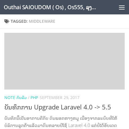
Outhai SAIOUDOM ( Os) , Os555, ລຸງໂອ້ດ, LoungOs, UngleOs, XW1OS Official Website...
Skip to content
TAGGED:
MIDDLEWARE
NOTE ກັນລືມ
/
PHP
SEPTEMBER 29, 2017
ບັນທຶກການ Upgrade Laravel 4.0 -> 5.5
ບັນທຶກນີ້ເປັນອາການຄືກັບ ດິນພອກຫາງຫມູ ເນື່ອງຈາກລະບົບທີ່ໃຫ້
ບໍລິການລູກຄ້າແລ້ວມາດົນຫລາຍປີໃຊ້ Laravel 4.0 ແຕ່ບໍ່ໄດ້ອັບເດດ