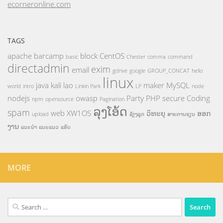
ecorneronline.com
TAGS
apache
barcamp
block
CentOS
basic
Chester
comma
command
directadmin
exim
email
gdrive
google
GROUP_CONCAT
hello
linux
java
kali
lao
maker
MySQL
world
intro
Linkin Park
LP
node
nodejs
owasp
Party
PHP
secure Coding
npm
opensource
Pagination
ລຸງໂອ້ດ
spam
web
XW1OS
ວິທະຍຸ
ອອກ
upload
ລ້ຽງລູກ
ສາຍການຮຽນ
ງານ
ແນະນຳ
ແນະແນວ
ແອັບ
MORE
Search
for: