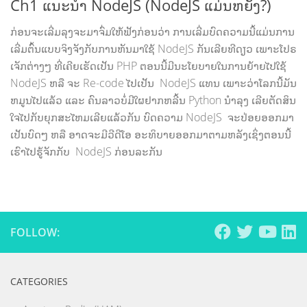
Ch1 ແນະ​ນຳ NodeJS (NodeJS ແມ່ນຫຍັງ?)
ກ່ອນຈະເລີ່ມລຸງຈະມາຈົ່ມໃຫ້ຟັງກ່ອນວ່າ ການເລີ່ມບົດຄວາມນີ້ແມ່ນການ
ເລີ່ມຕົ້ນແບບຈິງຈັງກັບການຫັນມາໃຊ້ NodeJS ກັນເລີຍທີດຽວ ເພາະໂປຣ
ເຈັກຕ່າງໆ ທີ່ເຄີຍເຮັດເປັນ PHP ຕອນນີ້ມີນະໂຍບາຍໃນການຍ້າຍໄປໃຊ້
NodeJS ຫລື ຈະ Re-code ໄປເປັນ NodeJS ແທນ ເພາະວ່າໂລກນີ້ມັນ
ຫມູນໄປແລ້ວ ແລະ ຄົນລາວບໍ່ມີໃຜຢາກຫລີ້ນ Python ນຳລຸງ ເລີຍຕັດສິນ
ໃຈໄປກັບຍຸກສະໄຫມເລີຍແລ້ວກັນ ບົດຄວາມ NodeJS ຈະປ່ອຍອອກມາ
ເປັນບົດໆ ຫລື ອາດຈະມີວີດີໂອ ອະທິບາຍອອກມາຕາມຫລັງເຊິ່ງຕອນນີ້
ເຮົາໄປຮູ້ຈັກກັບ NodeJS ກ່ອນລະກັນ
FOLLOW:
CATEGORIES