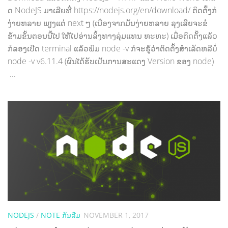
ດ NodeJS ມາ​ເລີຍ​ທີ່ https://nodejs.org/en/download/ ຕິດ​ຕັ້ງ​ກໍ​
ງ່າຍ​ຫລາຍ ພຽງແຕ່ next ໆ (ເນື່ອງຈາກມັນງ່າຍຫລາຍ ລຸງເລີຍຈະຂໍ
ຂ້າມຂັ້ນຕອນນີ້ໄປ ໃຫ້ໄປອ່ານລິ້ງທາງລຸ່ມແທນ ຫະຫະ) ເມື່ອ​ຕິດ​ຕັ້ງ​ແລ້ວ​
ກໍ​ລອງເປີດ terminal ແລ້ວ​ພິມ node -v ກໍ​ຈະ​ຮູ້​ວ່າ​ຕິດ​ຕັ້ງ​ສຳ​ເລັດ​ຫລື​ບໍ່
node -v v6.11.4 (ຜົນໄດ້ຮັບເປັນການສະແດງ Version ຂອງ node)
...
NODEJS
/
NOTE ກັນລືມ
NOVEMBER 1, 2017