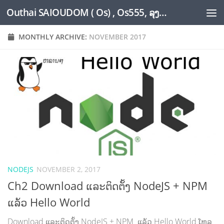
Outhai SAIOUDOM ( Os) , Os555, ລຸງໂອ້ດ, LoungOs, UngleOs, XW1OS Official Website...
Skip to content
MONTHLY ARCHIVE:
NOVEMBER 2017
NODEJS
NOVEMBER 2, 2017
Ch2 Download ແລະ​ຕິດ​ຕັ້ງ NodeJS + NPM
ແລ້ວ Hello World
Download ແລະ​ຕິດ​ຕັ້ງ NodeJS + NPM ແລ້ວ Hello World ໂຫລ