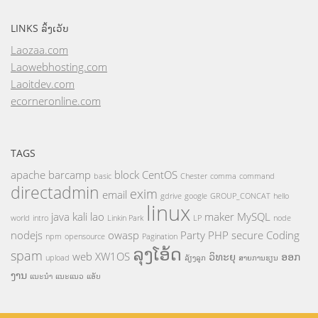
LINKS ລິ້ງເວັບ
Laozaa.com
Laowebhosting.com
Laoitdev.com
ecorneronline.com
TAGS
apache
barcamp
block
CentOS
basic
Chester
comma
command
directadmin
exim
email
gdrive
google
GROUP_CONCAT
hello
linux
java
kali
lao
maker
MySQL
world
intro
Linkin Park
LP
node
nodejs
owasp
Party
PHP
secure Coding
npm
opensource
Pagination
ລຸງໂອ້ດ
spam
web
XW1OS
ວິທະຍຸ
ອອກ
upload
ລ້ຽງລູກ
ສາຍການຮຽນ
ງານ
ແນະນຳ
ແນະແນວ
ແອັບ