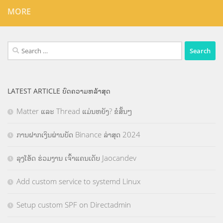
MORE
Search
for:
LATEST ARTICLE ບົດຄວາມຫລ້າສຸດ
Matter ແລະ Thread ແມ່ນຫຍັງ? ຂໍສັ້ນໆ
ການຝາກເງິນຜ່ານບັດ Binance ລ່າສຸດ 2024
ລຸງໂອ້ດ ຮ່ວມງານ ເຈົ້າແຄນເດັບ Jaocandev
Add custom service to systemd Linux
Setup custom SPF on Directadmin