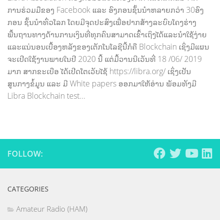
ການຮ່ວມມືຂອງ Facebook ແລະ ອົງກອນຊັ້ນນຳຫລາຍກວ່າ 30​ອົງ
ກອນ ຊັ້ນນຳທົ່ວໂລກ ໂດຍມີຈຸດປະສົງເພື່ອຢາກສ້າງລະບົບໂຄງຮ່າງ
ພື້ນຖານທາງດ້ານການເງິນທີ່ທຸກຄົນສາມາດເຂົ້າເຖິງໄດ້ແລະນຳໃຊ້ງ່າຍ
ແລະແນ່ນອນເບື້ອງຫລັງຂອງເຕັກໂນໂລຊີນີ້ກໍຄື Blockchain ເຊິ່ງມີແຜນ
ຈະເປີດໃຊ້ງານພາຍໃນປີ 2020 ນີ້ ແຕ່ມື້ວານນີເວັນທີ່ 18 /06/ 2019
ມາກ ສາກຂະເບືອ ໄດ້ເປີດໂຕເວັບໄຊ້ https://libra.org/ ເຊິ່ງເປັນ
ສູນກາງຂໍ້ມູນ ແລະ ມີ White papers ອອກມາໃຫ້ອ່ານ ພ້ອມທັງມີ
Libra Blockchain test...
FOLLOW:
CATEGORIES
Amateur Radio (HAM)