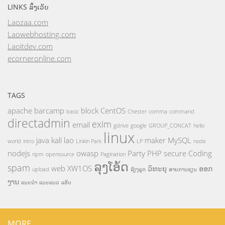
LINKS ລິ້ງເວັບ
Laozaa.com
Laowebhosting.com
Laoitdev.com
ecorneronline.com
TAGS
apache
barcamp
block
CentOS
basic
Chester
comma
command
directadmin
exim
email
gdrive
google
GROUP_CONCAT
hello
linux
java
kali
lao
maker
MySQL
world
intro
Linkin Park
LP
node
nodejs
owasp
Party
PHP
secure Coding
npm
opensource
Pagination
ລຸງໂອ້ດ
spam
web
XW1OS
ວິທະຍຸ
ອອກ
upload
ລ້ຽງລູກ
ສາຍການຮຽນ
ງານ
ແນະນຳ
ແນະແນວ
ແອັບ
MORE