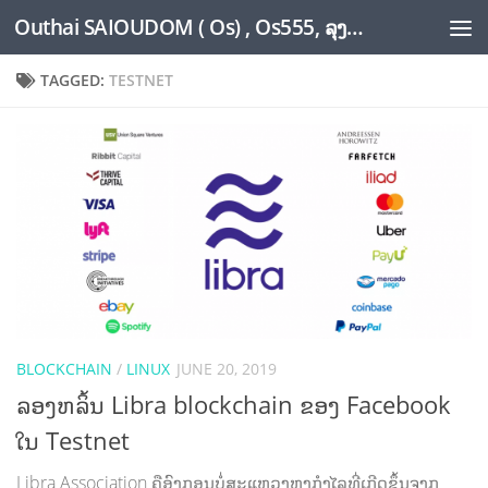
Outhai SAIOUDOM ( Os) , Os555, ລຸງໂອ້ດ, LoungOs, UngleOs, XW1OS Official Website...
Skip to content
TAGGED:
TESTNET
BLOCKCHAIN
/
LINUX
JUNE 20, 2019
ລອງຫລິ້ນ Libra blockchain ຂອງ Facebook
ໃນ Testnet
Libra Association ຄືອົງກອນບໍ່ສະແຫວງຫາກຳໄລທີ່ເກີດຂຶ້ນຈາກ