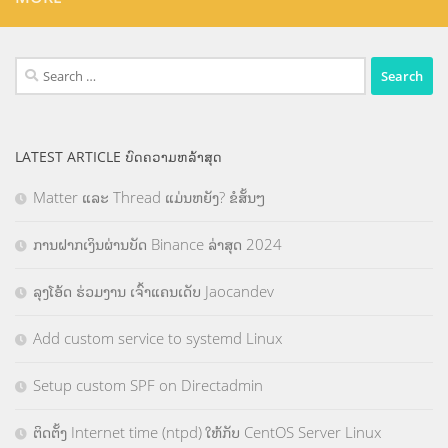
Search
for:
LATEST ARTICLE ບົດຄວາມຫລ້າສຸດ
Matter ແລະ Thread ແມ່ນຫຍັງ? ຂໍສັ້ນໆ
ການຝາກເງິນຜ່ານບັດ Binance ລ່າສຸດ 2024
ລຸງໂອ້ດ ຮ່ວມງານ ເຈົ້າແຄນເດັບ Jaocandev
Add custom service to systemd Linux
Setup custom SPF on Directadmin
ຕິດຕັ້ງ Internet time (ntpd) ໃຫ້ກັບ CentOS Server Linux