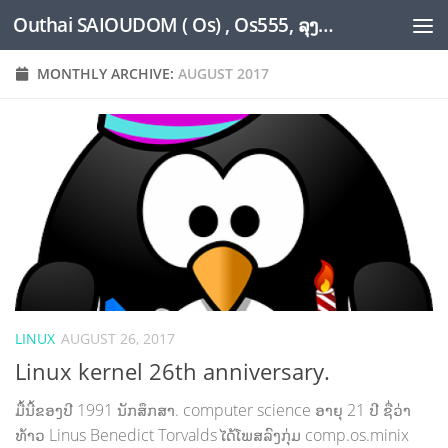
Outhai SAIOUDOM ( Os) , Os555, ລຸງໂອ້ດ, LoungOs, UngleOs, XW1OS Official Website...
Skip to content
MONTHLY ARCHIVE:
AUGUST 2017
LINUX
AUGUST 26, 2017
Linux kernel 26th anniversary.
ມື້ນີ້ຂອງປີ 1991 ນັກສຶກສາ. computer science ອາຍຸ 21 ປີ ຊື່ວ່າ
ທ້າວ Linus Benedict Torvalds ໄດ້ໂພສລົງກຸ່ມ comp.os.minix