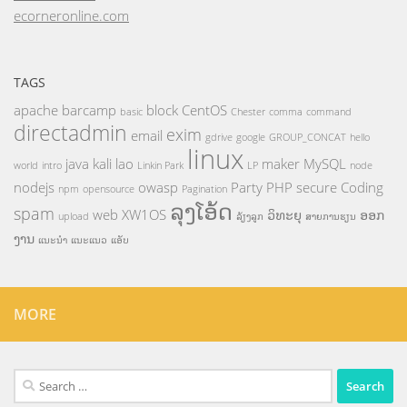
ecorneronline.com
TAGS
apache
barcamp
block
CentOS
basic
Chester
comma
command
directadmin
exim
email
gdrive
google
GROUP_CONCAT
hello
linux
java
kali
lao
maker
MySQL
world
intro
Linkin Park
LP
node
nodejs
owasp
Party
PHP
secure Coding
npm
opensource
Pagination
ລຸງໂອ້ດ
spam
web
XW1OS
ວິທະຍຸ
ອອກ
upload
ລ້ຽງລູກ
ສາຍການຮຽນ
ງານ
ແນະນຳ
ແນະແນວ
ແອັບ
MORE
Search
for: