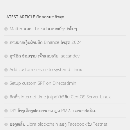
LATEST ARTICLE ບົດຄວາມຫລ້າສຸດ
Matter ແລະ Thread ແມ່ນຫຍັງ? ຂໍສັ້ນໆ
ການຝາກເງິນຜ່ານບັດ Binance ລ່າສຸດ 2024
ລຸງໂອ້ດ ຮ່ວມງານ ເຈົ້າແຄນເດັບ Jaocandev
Add custom service to systemd Linux
Setup custom SPF on Directadmin
ຕິດຕັ້ງ Internet time (ntpd) ໃຫ້ກັບ CentOS Server Linux
DIY ສ້າງເຄື່ອງຟອກອາກາດ ຫຼຸດ PM2.5 ລາຄາປະຢັດ.
ລອງຫລິ້ນ Libra blockchain ຂອງ Facebook ໃນ Testnet