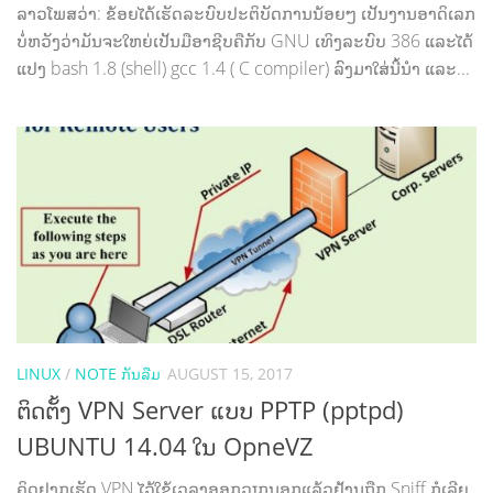
ລາວໂພສວ່າ: ຂ້ອຍໄດ້ເຮັດລະບົບປະຕິບັດການນ້ອຍໆ ເປັນງານອາດິເລກ
ບໍ່ຫວັງວ່າມັນຈະໃຫຍ່ເປັນມືອາຊີບຄືກັບ GNU ເທິງລະບົບ 386 ແລະໄດ້
ແປງ bash 1.8 (shell) gcc 1.4 ( C compiler) ລົງມາໃສ່ນີ້ນຳ ແລະ...
LINUX
/
NOTE ກັນລືມ
AUGUST 15, 2017
ຕິດຕັ້ງ VPN Server ແບບ PPTP (pptpd)
UBUNTU 14.04 ໃນ OpneVZ
ຄິດຢາກເຮັດ VPN ໄວ້ໃຊ້ເວລາອອກວຽກນອກແລ້ວຢ້ານຖືກ Sniff ກໍເລີຍ