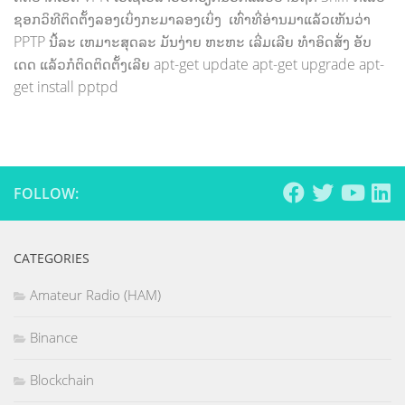
ຊອກວິທີຕິດຕັ້ງລອງເບິ່ງກະມາລອງເບິ່ງ ເທົ່າທີ່ອ່ານມາແລ້ວເຫັນວ່າ
PPTP ນີ້ລະ ເຫມາະສຸດລະ ມັນງ່າຍ ຫະຫະ ເລີ່ມເລີຍ ທຳອິດສັ່ງ ອັບ
ເດດ ແລ້ວກໍຕິດຕິດຕັ້ງເລີຍ apt-get update apt-get upgrade apt-
get install pptpd
FOLLOW:
CATEGORIES
Amateur Radio (HAM)
Binance
Blockchain