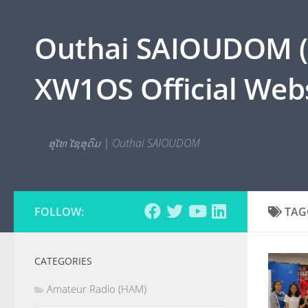
Skip to content
Outhai SAIOUDOM ( O
XW1OS Official Webs
ອຸໄທ ໄຊອຸດົມ | Outhai SAIOUDOM
FOLLOW:
TAG
CATEGORIES
Amateur Radio (HAM)