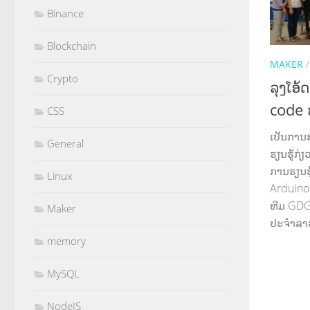
Binance
Blockchain
MAKER
Crypto
ລຸງໂອ
code 
CSS
ເປັນການສ
General
ຮຽນຮູ້ກ່
ການຮຽນຮູ
Linux
Arduino 
ທີມ GDG
Maker
ປະຈຳລ
memory
MySQL
NodeJS