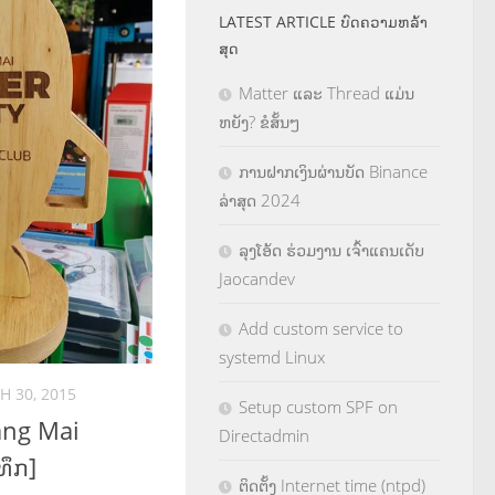
LATEST ARTICLE ບົດຄວາມຫລ້າ
ສຸດ
Matter ແລະ Thread ແມ່ນ
ຫຍັງ? ຂໍສັ້ນໆ
ການຝາກເງິນຜ່ານບັດ Binance
ລ່າສຸດ 2024
ລຸງໂອ້ດ ຮ່ວມງານ ເຈົ້າແຄນເດັບ
Jaocandev
Add custom service to
systemd Linux
 30, 2015
Setup custom SPF on
iang Mai
Directadmin
ທຶກ]
ຕິດຕັ້ງ Internet time (ntpd)