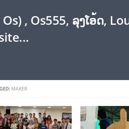
s) , Os555, ລຸງໂອ້ດ, L
ite...
GED:
MAKER