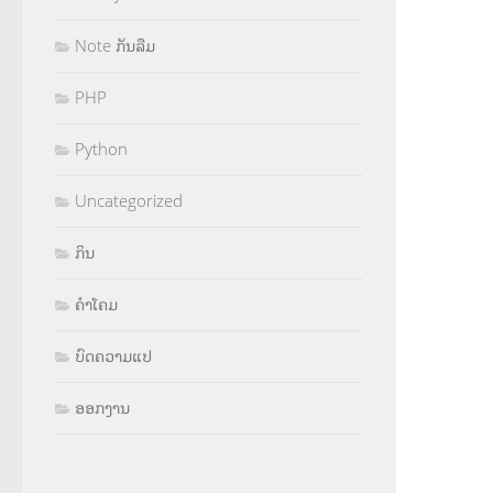
Note ກັນລືມ
PHP
Python
Uncategorized
ກິນ
ຄຳໂຄມ
ບົດຄວາມແປ
ອອກງານ