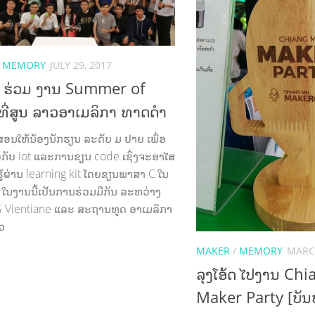
/
MEMORY
JULY 29, 2017
້ດ ຮ່ວມ ງານ Summer of
ທີ່ສູນ ລາວອາເມລິກາ ທາດດຳ
ອນໃຫ້ນ້ອງນັກຮຽນ ລະດັບ ມ ປາຍ ເພື່ອ
ຽວກັບ iot ແລະການຂຽນ code ເຊິ່ງຈະອາໄສ
້ຜ່ານ learning kit ໂດຍຂຽນພາສາ C ໃນ
ໃນງານນີ້ເປັນການຮ່ວມມືກັນ ລະຫວ່າງ
 Vientiane ແລະ ສະຖານທູດ ອາເມລິກາ
າວ
MAKER
/
MEMORY
MARCH
ລຸງໂອ້ດ ໄປງານ Ch
Maker Party [ບັນ