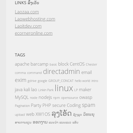
LINKS ລິ້ງເວັບ
Laozaa.com
Laowebhosting.com
Laoitdev.com
ecorneronline.com
TAGS
apache
barcamp
block
CentOS
basic
Chester
directadmin
email
comma
command
exim
gdrive
google
GROUP_CONCAT
hello world
intro
linux
java
kali
lao
maker
Linkin Park
LP
MySQL
nodejs
owasp
node
npm
opensource
spam
Party
PHP
secure Coding
Pagination
ລຸງໂອ້ດ
web
XW1OS
ວິທະຍຸ
upload
ລ້ຽງລູກ
ອອກງານ
ສາຍການຮຽນ
ແນະນຳ
ແນະແນວ
ແອັບ