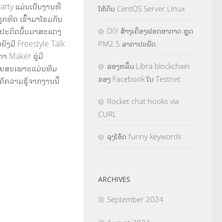
rty ແມ່ນເປັນງານທີ່
ໃຫ້ກັບ CentOS Server Linux
ຸກທິດ ເຂົ້າມາໂຮມກັນ
DIY ສ້າງເຄື່ອງຟອກອາກາດ ຫຼຸດ
ໄດ້ປະດິດນັ້ນມາສະແດງ
ຍັງມີ Freestyle Talk
PM2.5 ລາຄາປະຢັດ.
ດາ Maker ຜູ່ມີ
ລອງຫລິ້ນ Libra blockchain
ດຍສະເພາະແມ່ນທີມ
ຂອງ Facebook ໃນ Testnet
ດ້ຄວາມຮູ້ຈາກງານນີ້
Rocket chat hooks via
CURL
ລຸງໂອ້ດ funny keywords
ARCHIVES
September 2024