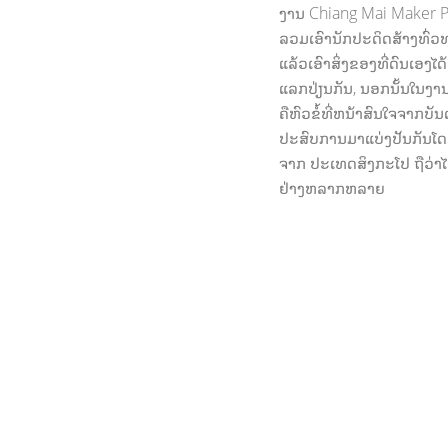
ງານ Chiang Mai Maker Pa
ລວມເອົານັກປະດິດສ້າງທົ່ວທຸ
ແລ້ວເອົາສິ່ງຂອງທີ່ດົນເອງ
ແລກປ່ຽນກັນ, ນອກນັ້ນໃນງານ
ຄືຫົວຂໍ້ທີ່ຫນ້າສົນໃຈຈາກບັນ
ປະສົບການມາແບ່ງປັນກັນໂ
ຈາກ ປະເທດສິງກະໂປ ຖືວ່າໄ
ຢ່າງຫລາກຫລາຍ