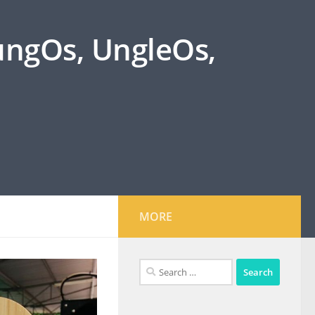
oungOs, UngleOs,
MORE
Search
for: