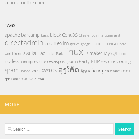
ecorneronline.com
TAGS
apache
barcamp
block
CentOS
basic
Chester
comma
command
directadmin
exim
email
gdrive
google
GROUP_CONCAT
hello
linux
java
kali
lao
maker
MySQL
world
intro
Linkin Park
LP
node
nodejs
owasp
Party
PHP
secure Coding
npm
opensource
Pagination
ລຸງໂອ້ດ
spam
web
XW1OS
ວິທະຍຸ
ອອກ
upload
ລ້ຽງລູກ
ສາຍການຮຽນ
ງານ
ແນະນຳ
ແນະແນວ
ແອັບ
MORE
Search
for: