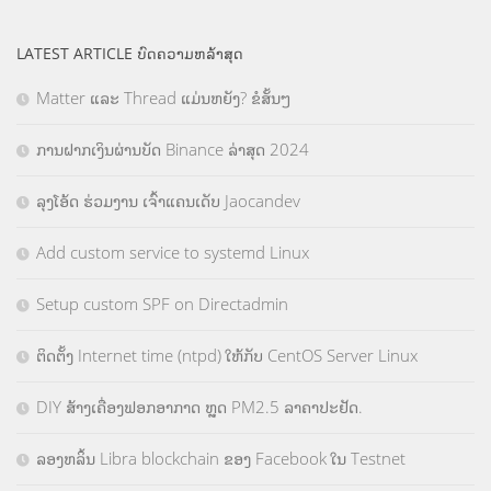
LATEST ARTICLE ບົດຄວາມຫລ້າສຸດ
Matter ແລະ Thread ແມ່ນຫຍັງ? ຂໍສັ້ນໆ
ການຝາກເງິນຜ່ານບັດ Binance ລ່າສຸດ 2024
ລຸງໂອ້ດ ຮ່ວມງານ ເຈົ້າແຄນເດັບ Jaocandev
Add custom service to systemd Linux
Setup custom SPF on Directadmin
ຕິດຕັ້ງ Internet time (ntpd) ໃຫ້ກັບ CentOS Server Linux
DIY ສ້າງເຄື່ອງຟອກອາກາດ ຫຼຸດ PM2.5 ລາຄາປະຢັດ.
ລອງຫລິ້ນ Libra blockchain ຂອງ Facebook ໃນ Testnet