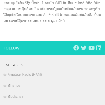
ແລະ ພູມໃຈໃນເວີຊັ່ນນີ້ແມ່ນ 1 ລະບົບ WiFi ຮັບສັນຍານໄດ້ດີ ບໍ່ອືດ ບໍ່ມັກ
ຫລຸດ ແບບຫລຸ້ນກ່ອນ 2 ລະບົບການປ່ຽນແປ້ນພິມແມ່ນສາມາດຮອງຮັບ
ໄດ້ທຸກໂຕ ໂດຍສະເພາະແມ່ນ Alt + Shift ໂດຍລວມແລ້ວກໍແມ່ນຄັກຫັ້ນນ
ລະ ເພາະໃຊ້ມາຕະຫລອດຫະຫະ ຮູບຫນ້າຈໍ
FOLLOW:
CATEGORIES
Amateur Radio (HAM)
Binance
Blockchain