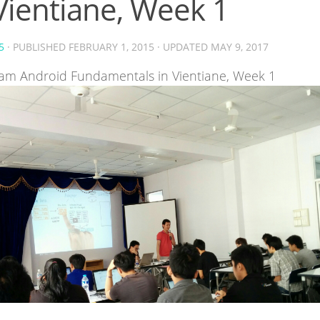
Vientiane, Week 1
5
· PUBLISHED
FEBRUARY 1, 2015
· UPDATED
MAY 9, 2017
Jam Android Fundamentals in Vientiane, Week 1