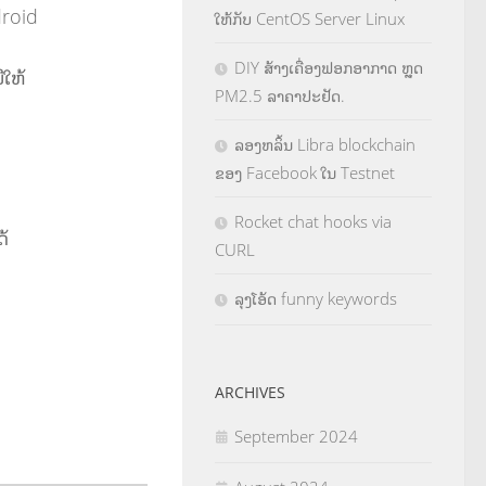
droid
ໃຫ້ກັບ CentOS Server Linux
DIY ສ້າງເຄື່ອງຟອກອາກາດ ຫຼຸດ
ີໃຫ້
PM2.5 ລາຄາປະຢັດ.
ລອງຫລິ້ນ Libra blockchain
ຂອງ Facebook ໃນ Testnet
Rocket chat hooks via
ດ້
CURL
ລຸງໂອ້ດ funny keywords
ARCHIVES
September 2024