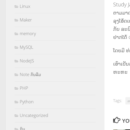
Study 
Linux
ຕາມມາ
Maker
ລຸງໂອ້ດ
ກັບ ລະ
memory
ຢາກໄດ້
MySQL
ໂດຍມີ ທ
NodeJS
ເອົາເປັ
ຫະຫະ
Note ກັນລືມ
PHP
Tags:
a
Python
Uncategorized
YO
ກິນ