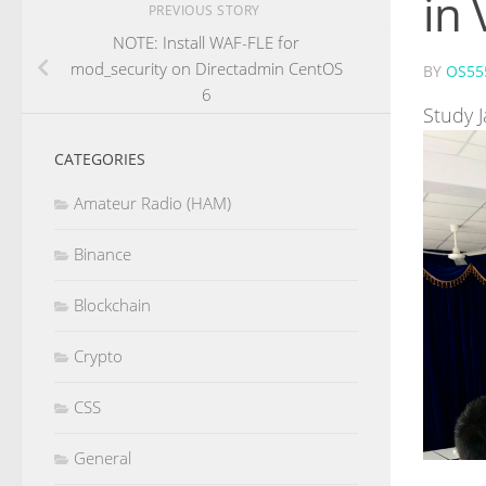
in 
PREVIOUS STORY
NOTE: Install WAF-FLE for
mod_security on Directadmin CentOS
BY
OS55
6
Study 
CATEGORIES
Amateur Radio (HAM)
Binance
Blockchain
Crypto
CSS
General