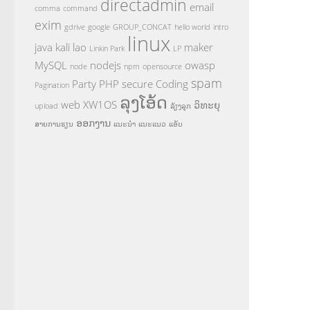
directadmin
email
comma
command
exim
gdrive
google
GROUP_CONCAT
hello world
intro
linux
java
kali
lao
maker
Linkin Park
LP
MySQL
nodejs
owasp
node
npm
opensource
spam
Party
PHP
secure Coding
Pagination
ລຸງໂອ້ດ
web
XW1OS
ວິທະຍຸ
upload
ລ້ຽງລູກ
ອອກງານ
ສາຍການຮຽນ
ແນະນຳ
ແນະແນວ
ແອັບ