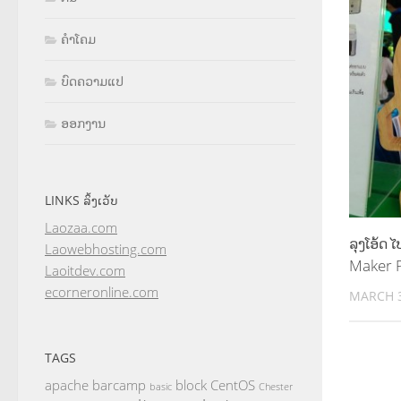
ຄຳໂຄມ
ບົດຄວາມແປ
ອອກງານ
LINKS ລິ້ງເວັບ
Laozaa.com
ລຸງໂອ້ດ
Laowebhosting.com
Maker P
Laoitdev.com
ecorneronline.com
MARCH 3
TAGS
apache
barcamp
block
CentOS
basic
Chester