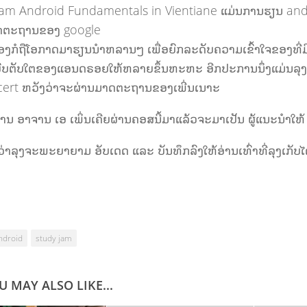
Jam Android Fundamentals in Vientiane ແມ່ນການຮຽນ an
ດຕະຖານຂອງ google
ເອງກໍຖືໂອກາດມາຮຽນນຳຫລານໆ ເພື່ອຍົກລະດັບຄວາມເຂົ້າໃຈຂອງທີ່ມ
ບົບຕັບໃຕຂອງແອນດຣອຍໃຫ້ຫລາຍຂຶ້ນຫະຫະ ອີກປະການນຶ່ງແມ່ນລຸງ
 cert ຫວັງວ່າຈະຜ່ານມາດຕະຖານຂອງເພີ່ນເນາະ
່ານ ອາຈານ ເອ ເພິ່ນເຄີຍຜ່ານຄອສນີ້ມາແລ້ວຈະມາເປັນ ຜູ້ແນະນຳໃຫ້
ນວ່າລຸງຈະພະຍາຍາມ ອັບເດດ ແລະ ບັນທຶກລົງໃຫ້ອ່ານເທົ່າທີ່ລຸງເກັບໄ
ndroid
study jam
U MAY ALSO LIKE...