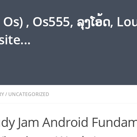
s) , Os555, ລຸງໂອ້ດ, L
ite...
RY
/
UNCATEGORIZED
udy Jam Android Fundam