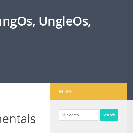
oungOs, UngleOs,
MORE
Search
entals
for: