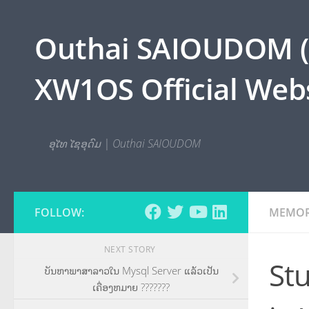
Skip to content
Outhai SAIOUDOM ( O
XW1OS Official Webs
ອຸໄທ ໄຊອຸດົມ | Outhai SAIOUDOM
FOLLOW:
MEMO
NEXT STORY
St
ບັນຫາພາສາລາວໃນ Mysql Server ແລ້ວເປັນ
ເຄື່ອງຫມາຍ ???????