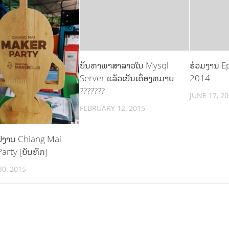
ບັນຫາພາສາລາວໃນ Mysql
ຮ່ວມງານ E
Server ແລ້ວເປັນເຄື່ອງຫມາຍ
2014
???????
JUNE 17, 2
FEBRUARY 12, 2015
 ໄປງານ Chiang Mai
arty [ບັນທຶກ]
0, 2015