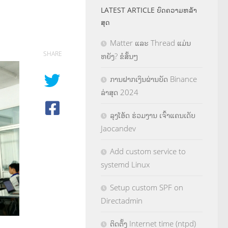
LATEST ARTICLE ບົດຄວາມຫລ້າ
ສຸດ
Matter ແລະ Thread ແມ່ນ
SHARE
ຫຍັງ? ຂໍສັ້ນໆ
ການຝາກເງິນຜ່ານບັດ Binance
ລ່າສຸດ 2024
ລຸງໂອ້ດ ຮ່ວມງານ ເຈົ້າແຄນເດັບ
Jaocandev
Add custom service to
systemd Linux
Setup custom SPF on
Directadmin
ຕິດຕັ້ງ Internet time (ntpd)