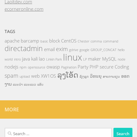
Laoitdev.com
ecorneronline.com
TAGS
apache
barcamp
block
CentOS
basic
Chester
comma
command
directadmin
exim
email
gdrive
google
GROUP_CONCAT
hello
linux
java
kali
lao
maker
MySQL
world
intro
Linkin Park
LP
node
nodejs
owasp
Party
PHP
secure Coding
npm
opensource
Pagination
ລຸງໂອ້ດ
spam
web
XW1OS
ວິທະຍຸ
ອອກ
upload
ລ້ຽງລູກ
ສາຍການຮຽນ
ງານ
ແນະນຳ
ແນະແນວ
ແອັບ
MORE
Search