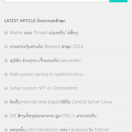
for:
LATEST ARTICLE ບົດຄວາມຫລ້າສຸດ
Matter ແລະ Thread ແມ່ນຫຍັງ? ຂໍສັ້ນໆ
ການຝາກເງິນຜ່ານບັດ Binance ລ່າສຸດ 2024
ລຸງໂອ້ດ ຮ່ວມງານ ເຈົ້າແຄນເດັບ Jaocandev
Add custom service to systemd Linux
Setup custom SPF on Directadmin
ຕິດຕັ້ງ Internet time (ntpd) ໃຫ້ກັບ CentOS Server Linux
DIY ສ້າງເຄື່ອງຟອກອາກາດ ຫຼຸດ PM2.5 ລາຄາປະຢັດ.
ລອງຫລິ້ນ Libra blockchain ຂອງ Facebook ໃນ Testnet