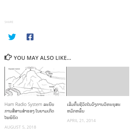
SHARE
YOU MAY ALSO LIKE...
Ham Radio System ລະບົບ
ເລີ່ມຕົ້ນຊີວິດໃນວົງການວິທະຍຸສະ
ການສື່ສານສຳຮອງ ໃນຍາມເກີດ
ຫມັກຫລິ້ນ
ໄພພິບັດ
APRIL 21, 2014
AUGUST 5, 2018