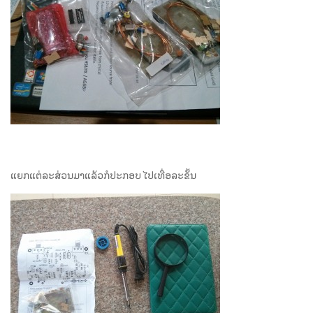
ແຍກແຕ່ລະສ່ວນມາແລ້ວກໍປະກອບ ໄປເທື່ອລະຂັ້ນ