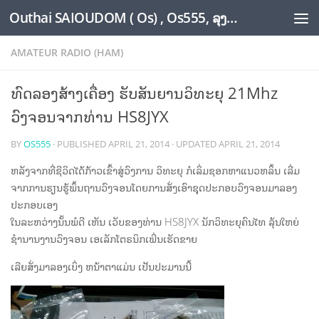
Outhai SAIOUDOM ( Os) , Os555, ລຸງໂອ້ດ, LoungOs, UngleOs, XW1OS Official Website...
Skip to content
AMATEUR RADIO (HAM)
ທົດລອງສ້າງເຄື່ອງ ຮັບສັນຍານວິທະຍຸ 21Mhz
ວົງຈອນຈາກທ່ານ HS8JYX
BY
OS555
· PUBLISHED
APRIL 21, 2014
· UPDATED
APRIL 21, 2014
ຫລັງຈາກທີ່ຊີວິດໄດ້ກ້າວເຂົ້າສູ່ວົງການ ວິທະຍຸ ກໍເລິ່ມຊອກຫາແນວຫລິ້ນ ເລີ່ມ
ຈາກການຮຽນຮູ້ພຶ້ນຖານວົງຈອນໂດຍການສັ່ງເອົາຊຸດປະກອບວົງຈອນມາລອງ
ປະກອບເອງ
ໃນລະຫວ່າງນັ້ນພໍດີ ເຫັນ ເວັບຂອງທ່ານ HS8JYX ນັກວິທະຍຸຄົນໄທ ລຸ້ນໃຫຍ່
ຊຳນານງານວົງຈອນ ເອເລັກໂຕຣນິກເພີ່ນເຮັດຂາຍ
ເລີຍສັ່ງມາລອງເບິ່ງ ຫນ້າຕາແມ່ນ ເປັນປະມານນີ້