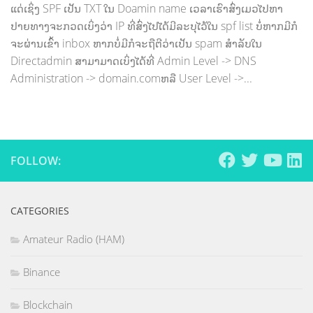
ແດ່ເຊິ່ງ SPF ເປັນ TXT ໃນ Doamin name ເວລາເຮົາສົ່ງເມວໄປຫາ
ປາຍທາງຈະກວດເບິ່ງວ່າ IP ທີ່ສົ່ງໄປໄດ້ມີລະບຸໄວ້ໃນ spf list ບໍ່ຫາກມີກໍ
ຈະຜ່ານເຂົ້າ inbox ຫາກບໍ່ມີກໍຈະຖືຕີວ່າເປັນ spam ສຳລັບໃນ
Directadmin ສາມາມາດເບິ່ງໄດ້ທີ່ Admin Level -> DNS
Administration -> domain.comຫລື User Level ->...
FOLLOW:
CATEGORIES
Amateur Radio (HAM)
Binance
Blockchain