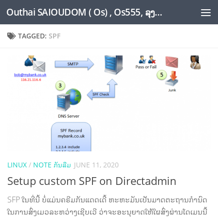
Outhai SAIOUDOM ( Os) , Os555, ລຸງໂອ້ດ, LoungOs, UngleOs, XW1OS Official Website...
Skip to content
TAGGED:
SPF
LINUX
/
NOTE ກັນລືມ
JUNE 11, 2020
Setup custom SPF on Directadmin
SFP ໃນທີ່ນີ້ ບໍ່ແມ່ນຄຣີມກັນແດດເດີ້ ຫະຫະມັນເປັນມາດຕະຖານກຳນົດ
ໃນການສົ່ງເມວລະຫວ່າງເຊີບເວີ ວ່າຈະອະນຸຍາດໃຫ້ໃຜສົ່ງຜ່ານໂດເມນນີ້