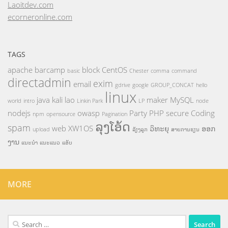
Laoitdev.com
ecorneronline.com
TAGS
apache
barcamp
block
CentOS
basic
Chester
comma
command
directadmin
exim
email
gdrive
google
GROUP_CONCAT
hello
linux
java
kali
lao
maker
MySQL
world
intro
Linkin Park
LP
node
nodejs
owasp
Party
PHP
secure Coding
npm
opensource
Pagination
ລຸງໂອ້ດ
spam
web
XW1OS
ວິທະຍຸ
ອອກ
upload
ລ້ຽງລູກ
ສາຍການຮຽນ
ງານ
ແນະນຳ
ແນະແນວ
ແອັບ
MORE
Search