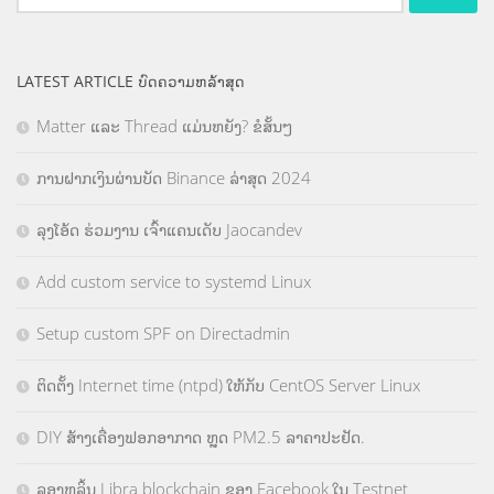
for:
LATEST ARTICLE ບົດຄວາມຫລ້າສຸດ
Matter ແລະ Thread ແມ່ນຫຍັງ? ຂໍສັ້ນໆ
ການຝາກເງິນຜ່ານບັດ Binance ລ່າສຸດ 2024
ລຸງໂອ້ດ ຮ່ວມງານ ເຈົ້າແຄນເດັບ Jaocandev
Add custom service to systemd Linux
Setup custom SPF on Directadmin
ຕິດຕັ້ງ Internet time (ntpd) ໃຫ້ກັບ CentOS Server Linux
DIY ສ້າງເຄື່ອງຟອກອາກາດ ຫຼຸດ PM2.5 ລາຄາປະຢັດ.
ລອງຫລິ້ນ Libra blockchain ຂອງ Facebook ໃນ Testnet