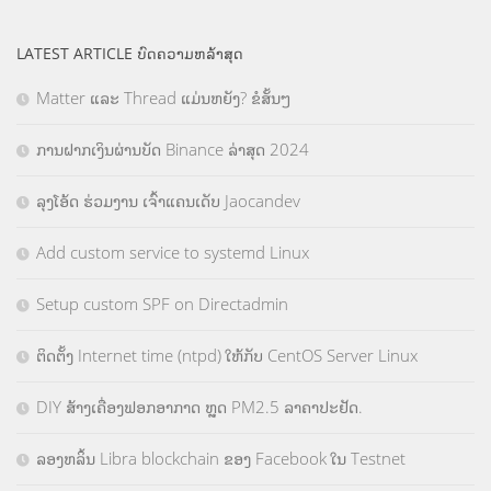
LATEST ARTICLE ບົດຄວາມຫລ້າສຸດ
Matter ແລະ Thread ແມ່ນຫຍັງ? ຂໍສັ້ນໆ
ການຝາກເງິນຜ່ານບັດ Binance ລ່າສຸດ 2024
ລຸງໂອ້ດ ຮ່ວມງານ ເຈົ້າແຄນເດັບ Jaocandev
Add custom service to systemd Linux
Setup custom SPF on Directadmin
ຕິດຕັ້ງ Internet time (ntpd) ໃຫ້ກັບ CentOS Server Linux
DIY ສ້າງເຄື່ອງຟອກອາກາດ ຫຼຸດ PM2.5 ລາຄາປະຢັດ.
ລອງຫລິ້ນ Libra blockchain ຂອງ Facebook ໃນ Testnet