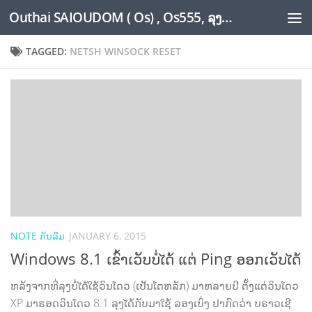
Outhai SAIOUDOM ( Os) , Os555, ລຸງໂອ້ດ, LoungOs, UngleOs, XW1OS Official Website...
Skip to content
TAGGED:
NETSH WINSOCK RESET
NOTE ກັນລືມ
JANUARY 6, 2015
Windows 8.1 ເຂົ້າເວັບບໍ່ໄດ້ ແຕ່ Ping ອອກເວັບໄດ້
ຫລັງຈາກທີ່ລຸງບໍ່ໄດ້ໃຊ້ວິນໂດວ (ເປັນໂຕຫລັກ) ມາຫລາຍປີ ຕັ້ງແຕ່ວິນໂດວ
XP ມາຮອດວິນໂດວ 8.1 ລຸງໄດ້ກັບມາໃຊ້ ລອງເບິ່ງ ປາກົດວ່າ ບຣາວເຊີ