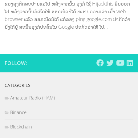
ຂອງລຸງຕິດສະປາຍແວໄປ ຫລັງຈາກນັ້ນ ລຸງກໍ ໃຊ້ Hijackthis ລຶບອອກ
ໄປ ຫລັງຈາກນັ້ນກໍເຮັດໃຫ້ ອອກເນັດບໍ່ໄດ້ ຫມາຍຄວາມວ່າ ເຂົ້າ web
browser ແລ້ວ ອອກເນັດບໍ່ໄດ້ ແຕ່ລອງ ping google.com ປາກົດວ່າ
ຍັງໄດ້ຢູ່ ສະນັ້ນລຸງກໍປະຄົ້ນໃນ Google ປະກົດວ່າໃຫ້ ໄປ...
FOLLOW:
CATEGORIES
Amateur Radio (HAM)
Binance
Blockchain