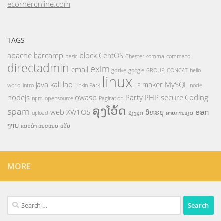
ecorneronline.com
TAGS
apache
barcamp
block
CentOS
basic
Chester
comma
command
directadmin
exim
email
gdrive
google
GROUP_CONCAT
hello
linux
java
kali
lao
maker
MySQL
world
intro
Linkin Park
LP
node
nodejs
owasp
Party
PHP
secure Coding
npm
opensource
Pagination
ລຸງໂອ້ດ
spam
web
XW1OS
ວິທະຍຸ
ອອກ
upload
ລ້ຽງລູກ
ສາຍການຮຽນ
ງານ
ແນະນຳ
ແນະແນວ
ແອັບ
MORE
Search
for: