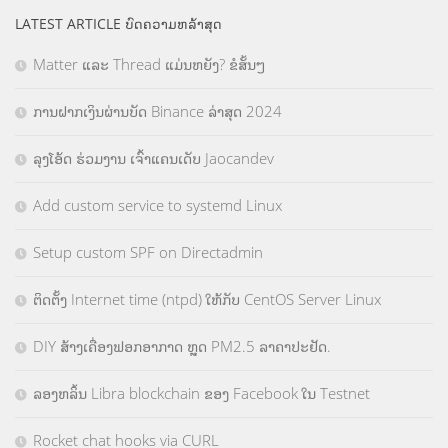
LATEST ARTICLE ບົດຄວາມຫລ້າສຸດ
Matter ແລະ Thread ແມ່ນຫຍັງ? ຂໍສັ້ນໆ
ການຝາກເງິນຜ່ານບັດ Binance ລ່າສຸດ 2024
ລຸງໂອ້ດ ຮ່ວມງານ ເຈົ້າແຄນເດັບ Jaocandev
Add custom service to systemd Linux
Setup custom SPF on Directadmin
ຕິດຕັ້ງ Internet time (ntpd) ໃຫ້ກັບ CentOS Server Linux
DIY ສ້າງເຄື່ອງຟອກອາກາດ ຫຼຸດ PM2.5 ລາຄາປະຢັດ.
ລອງຫລິ້ນ Libra blockchain ຂອງ Facebook ໃນ Testnet
Rocket chat hooks via CURL