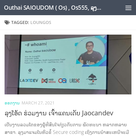
Outhai SAIOUDOM ( Os) , Os555, ລຸງໂອ້ດ, LoungOs, UngleOs, XW1OS Official Website...
Skip to content
TAGGED:
LOUNGOS
ອອກງານ
MARCH 27, 2021
ລຸງໂອ້ດ ຮ່ວມງານ ເຈົ້າແຄນເດັບ Jaocandev
ເປັນງານລວມໂຕຂອງຜູ້ທີ່ສົນໃຈກ່ຽວກັບການ ພັດທະນາ ຫລາກຫລາຍ
ສາຂາ. ລຸງມາແຈມໃນຫົວຂໍ້ Secure coding ເຖິງການນຳສະເຫນີຈະມີ