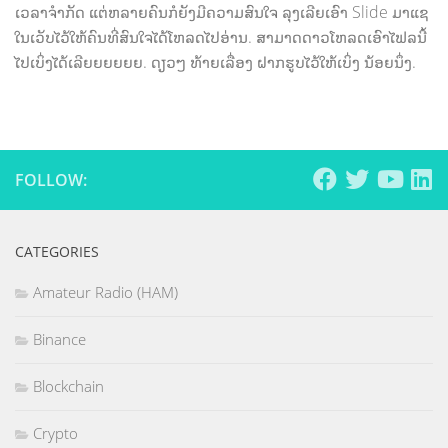
ເວລາຈຳກັດ ແຕ່ຫລາຍຄົນກໍຍັງມີຄວາມສົນໃຈ ລຸງເລີຍເອົາ Slide ມາແຊ
ໃນເວັບໄວ້ໃຫ້ຄົນທີ່ສົນໃຈໄດ້ໂຫລດໄປອ່ານ. ສາມາດດາວໂຫລດເອົາໄຟລນີ້
ໄປເບິ່ງໄດ້ເລີຍຍຍຍຍຍ. ດຽວໆ ທ້າຍເລື່ອງ ຝາກຮູບໄວ້ໃຫ້ເບິ່ງ ນ້ອຍນຶ່ງ.
FOLLOW:
CATEGORIES
Amateur Radio (HAM)
Binance
Blockchain
Crypto