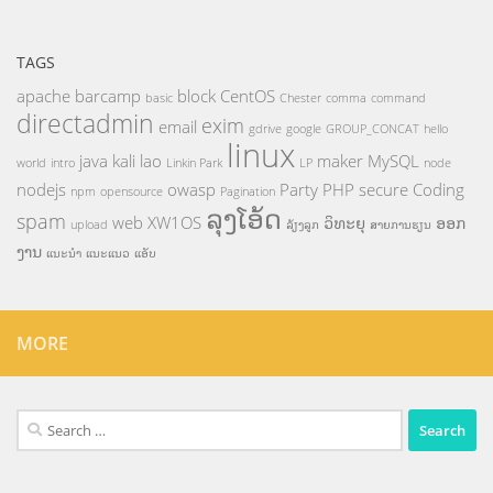
TAGS
apache
barcamp
block
CentOS
basic
Chester
comma
command
directadmin
exim
email
gdrive
google
GROUP_CONCAT
hello
linux
java
kali
lao
maker
MySQL
world
intro
Linkin Park
LP
node
nodejs
owasp
Party
PHP
secure Coding
npm
opensource
Pagination
ລຸງໂອ້ດ
spam
web
XW1OS
ວິທະຍຸ
ອອກ
upload
ລ້ຽງລູກ
ສາຍການຮຽນ
ງານ
ແນະນຳ
ແນະແນວ
ແອັບ
MORE
Search
for: