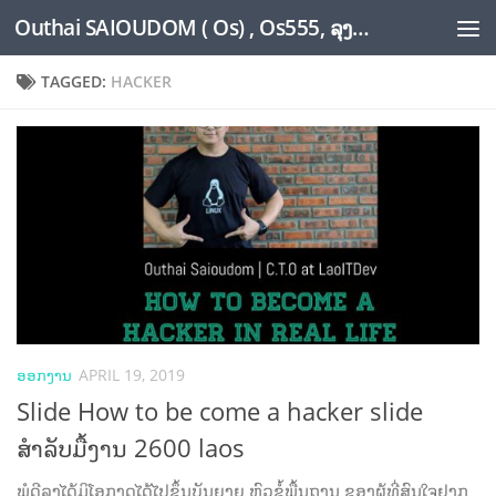
Outhai SAIOUDOM ( Os) , Os555, ລຸງໂອ້ດ, LoungOs, UngleOs, XW1OS Official Website...
Skip to content
TAGGED:
HACKER
ອອກງານ
APRIL 19, 2019
Slide How to be come a hacker slide
ສຳລັບມື້ງານ 2600 laos
ພໍດີລຸງໄດ້ມິໂອກາດໄດ້ໄປຂຶ້ນບັນຍາຍ ຫົວຂໍ້ພື້ນຖານ ຂອງຜູ້ທີ່ສົນໃຈຢາກ