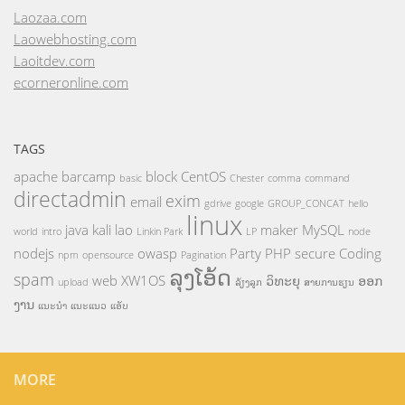
Laozaa.com
Laowebhosting.com
Laoitdev.com
ecorneronline.com
TAGS
apache
barcamp
block
CentOS
basic
Chester
comma
command
directadmin
exim
email
gdrive
google
GROUP_CONCAT
hello
linux
java
kali
lao
maker
MySQL
world
intro
Linkin Park
LP
node
nodejs
owasp
Party
PHP
secure Coding
npm
opensource
Pagination
ລຸງໂອ້ດ
spam
web
XW1OS
ວິທະຍຸ
ອອກ
upload
ລ້ຽງລູກ
ສາຍການຮຽນ
ງານ
ແນະນຳ
ແນະແນວ
ແອັບ
MORE