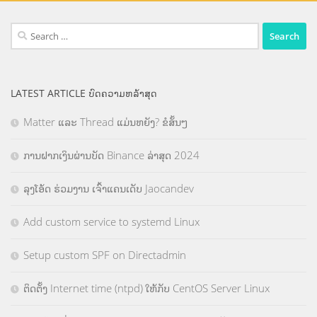
Search
for:
LATEST ARTICLE ບົດຄວາມຫລ້າສຸດ
Matter ແລະ Thread ແມ່ນຫຍັງ? ຂໍສັ້ນໆ
ການຝາກເງິນຜ່ານບັດ Binance ລ່າສຸດ 2024
ລຸງໂອ້ດ ຮ່ວມງານ ເຈົ້າແຄນເດັບ Jaocandev
Add custom service to systemd Linux
Setup custom SPF on Directadmin
ຕິດຕັ້ງ Internet time (ntpd) ໃຫ້ກັບ CentOS Server Linux