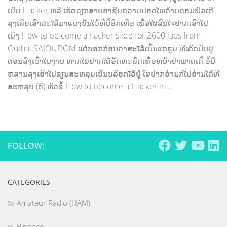
ເປັນ Hacker ຫລື ເຮັດວຽກສາຍອາຊີບຄວາມປອດໄພດ້ານຄອມພິວເຕີ
ລຸງເລີຍເອົາສະໄລ້ມາແບ່ງປັນໄວ້ທີ່ນີ້ອີກເທື່ອ ເພື່ອໃຜສົນໃຈຢາກເອົາໄປ
ເບິ່ງ How to be come a hacker slide for 2600 laos from
Outhai SAIOUDOM ແຕ່ບອກກ່ອນວ່າສະໄລ້ເນັ້ນແຕ່ຮູບ ທີ່ເດັດມັນຢູ່
ຕອນລົງເວົ້າໃນງານ ຫາກໃຜຢາກໄດ້ອັດທະລົດເທື່ອຫນ້າຢ່າພາດເດີ້.ອໍ້ມີ
ຫລານລຸງເອົາໄປຂຽນສະຫລຸບເປັນບລັອກໄວ້ຢູ່ ໃຜຢາກອ່ານກໍໄປອ່ານໄດ້ທີ່
ສະຫລຸບ (ຕິ) ຫົວຂໍ້ How to become a Hacker in...
FOLLOW:
CATEGORIES
Amateur Radio (HAM)
Binance