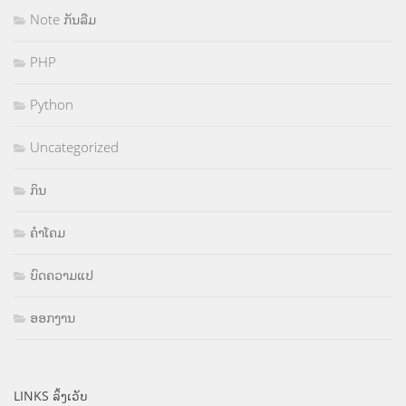
Note ກັນລືມ
PHP
Python
Uncategorized
ກິນ
ຄຳໂຄມ
ບົດຄວາມແປ
ອອກງານ
LINKS ລິ້ງເວັບ