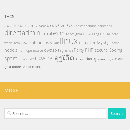
TAGS
apache
barcamp
block
CentOS
basic
Chester
comma
command
directadmin
exim
email
gdrive
google
GROUP_CONCAT
hello
linux
java
kali
lao
maker
MySQL
world
intro
Linkin Park
LP
node
nodejs
owasp
Party
PHP
secure Coding
npm
opensource
Pagination
ລຸງໂອ້ດ
spam
web
XW1OS
ວິທະຍຸ
ອອກ
upload
ລ້ຽງລູກ
ສາຍການຮຽນ
ງານ
ແນະນຳ
ແນະແນວ
ແອັບ
MORE
Search
for: