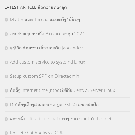
LATEST ARTICLE ບົດຄວາມຫລ້າສຸດ
Matter ແລະ Thread ແມ່ນຫຍັງ? ຂໍສັ້ນໆ
ການຝາກເງິນຜ່ານບັດ Binance ລ່າສຸດ 2024
ລຸງໂອ້ດ ຮ່ວມງານ ເຈົ້າແຄນເດັບ Jaocandev
Add custom service to systemd Linux
Setup custom SPF on Directadmin
ຕິດຕັ້ງ Internet time (ntpd) ໃຫ້ກັບ CentOS Server Linux
DIY ສ້າງເຄື່ອງຟອກອາກາດ ຫຼຸດ PM2.5 ລາຄາປະຢັດ.
ລອງຫລິ້ນ Libra blockchain ຂອງ Facebook ໃນ Testnet
Rocket chat hooks via CURL