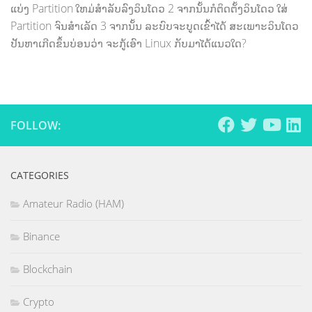
ແບ່ງ Partition ໃຫມ່ສຳລັບລົງວິນໂດວ 2 ຈາກນັ້ນກໍຕິດຕັ້ງວິນໂດວ ໃສ່
Partition ຈົນສຳເລັດ 3 ຈາກນັ້ນ ລະບົບຈະບູດເຂົ້າໄດ້ ສະເພາະວິນໂດວ
ປັນຫາເກີດຂຶ້ນບ່ອນວ່າ ຈະກູ້ເອົາ Linux ກັບມາໄດ້ແນວໃດ?
FOLLOW:
CATEGORIES
Amateur Radio (HAM)
Binance
Blockchain
Crypto