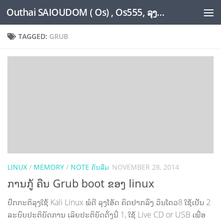
Outhai SAIOUDOM ( Os) , Os555, ລຸງໂອ້ດ, LoungOs, UngleOs, XW1OS Official Website...
Skip to content
TAGGED:
GRUB
LINUX
/
MEMORY
/
NOTE ກັນລືມ
NOVEMBER 28, 2014
ການກູ້ ຄືນ Grub boot ຂອງ linux
ປົກກະຕິລຸງໃຊ້ Kali Linux ພໍດີ ລຸງໂອ້ດ ຄິດຢາກລົງ ວິນໂດວ8 ໃຊ້ເປັນ 2
ລະບົບປະຕິບັດການ ເລິຍປະຕິບັດດັ່ງນີ່ 1, ໃຊ້ Live CD or USB ເພື່ອ