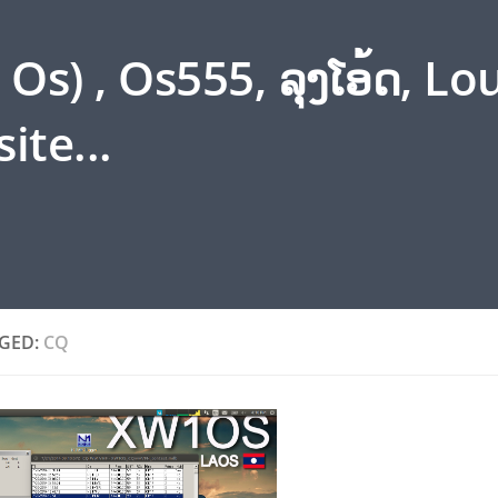
s) , Os555, ລຸງໂອ້ດ, L
ite...
GED:
CQ