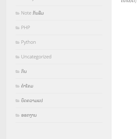
ຕຶກເບັດ)
Note ກັນລືມ
PHP
Python
Uncategorized
ກິນ
ຄຳໂຄມ
ບົດຄວາມແປ
ອອກງານ