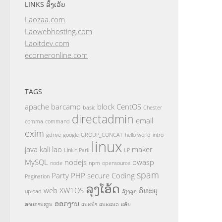
LINKS ລິ້ງເວັບ
Laozaa.com
Laowebhosting.com
Laoitdev.com
ecorneronline.com
TAGS
apache
barcamp
block
CentOS
basic
Chester
directadmin
email
comma
command
exim
gdrive
google
GROUP_CONCAT
hello world
intro
linux
java
kali
lao
maker
Linkin Park
LP
MySQL
nodejs
owasp
node
npm
opensource
spam
Party
PHP
secure Coding
Pagination
ລຸງໂອ້ດ
web
XW1OS
ວິທະຍຸ
upload
ລ້ຽງລູກ
ອອກງານ
ສາຍການຮຽນ
ແນະນຳ
ແນະແນວ
ແອັບ