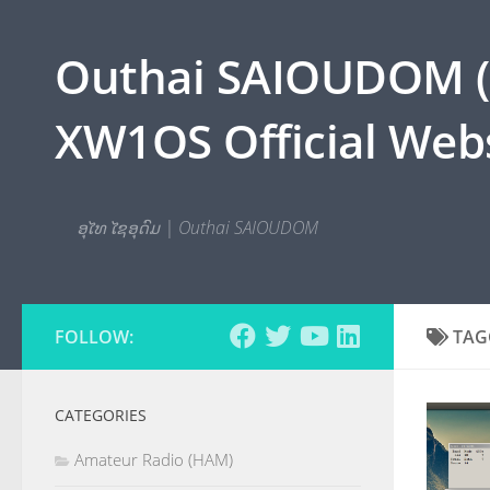
Skip to content
Outhai SAIOUDOM ( O
XW1OS Official Webs
ອຸໄທ ໄຊອຸດົມ | Outhai SAIOUDOM
FOLLOW:
TAG
CATEGORIES
Amateur Radio (HAM)