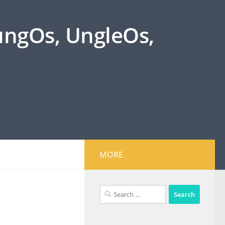
oungOs, UngleOs,
MORE
Search
for: