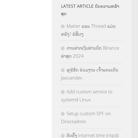
LATEST ARTICLE ບົດຄວາມຫລ້າ
ສຸດ
Matter ແລະ Thread ແມ່ນ
ຫຍັງ? ຂໍສັ້ນໆ
ການຝາກເງິນຜ່ານບັດ Binance
ລ່າສຸດ 2024
ລຸງໂອ້ດ ຮ່ວມງານ ເຈົ້າແຄນເດັບ
Jaocandev
Add custom service to
systemd Linux
Setup custom SPF on
Directadmin
ຕິດຕັ້ງ Internet time (ntpd)