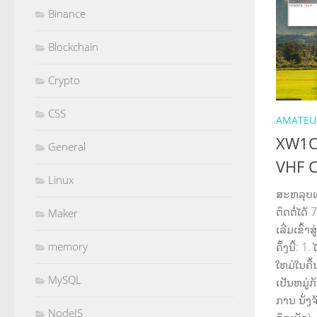
Binance
Blockchain
Crypto
CSS
AMATEUR
XW1OS
General
VHF C
Linux
ສະຫລຸບ
ຕິດຕໍ່ໄດ້
Maker
ເລີ່ມເຂົ້
ຄັ້ງນີ້: 
memory
ໃຫມ່ໃນຄື້
MySQL
ເປັນຫມູ່
ການ ນັ່ງ
NodeJS