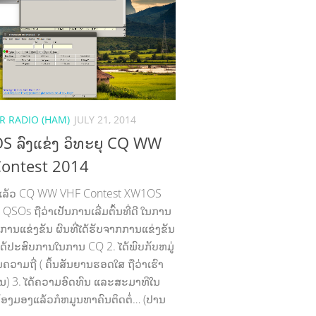
 RADIO (HAM)
JULY 21, 2014
 ລົງແຂ່ງ ວິທະຍຸ CQ WW
ontest 2014
ແລ້ວ CQ WW VHF Contest XW1OS
 7 QSOs ຖືວ່າເປັນການເລີ່ມຕົ້ນທີ່ດີ ໃນການ
າສູ່ການແຂ່ງຂັນ ຜົນທີ່ໄດ້ຮັບຈາກການແຂ່ງຂັນ
1. ໄດ້ປະສົບການໃນການ CQ 2. ໄດ້ພົບກັບຫມູ່
ນຄວາມຖີ່ ( ຄຶ້ນສັນຍານຮອດໃສ ຖືວ່າເຮົາ
ກັນ) 3. ໄດ້ຄວາມອົດທົນ ແລະສະມາທິໃນ
ຈ້ອງມອງແລ້ວກໍຫມູນຫາຄົນຕິດຕໍ່… (ປານ