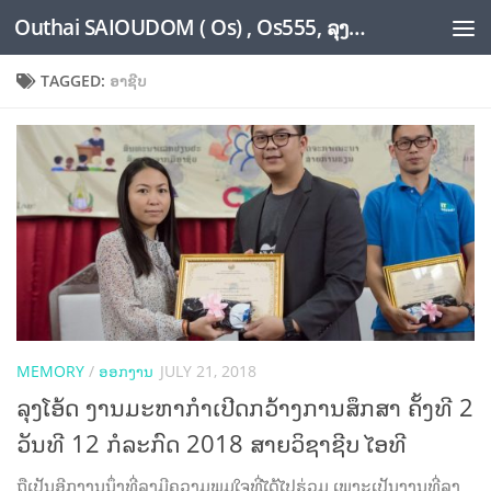
Outhai SAIOUDOM ( Os) , Os555, ລຸງໂອ້ດ, LoungOs, UngleOs, XW1OS Official Website...
Skip to content
TAGGED:
ອາຊີບ
MEMORY
/
ອອກງານ
JULY 21, 2018
ລຸງໂອ້ດ ງານມະຫາກຳເປີດກວ້າງການສຶກສາ ຄັ້ງທີ 2
ວັນທີ 12 ກໍລະກົດ 2018 ສາຍວິຊາຊີບ ໄອທີ
ຖືເປັນອີກງານນຶ່ງທີ່ລຸງມີຄວາມພູມໃຈທີ່ໄດ້ໄປຮ່ວມ ເພາະເປັນງານທີ່ລຸງ