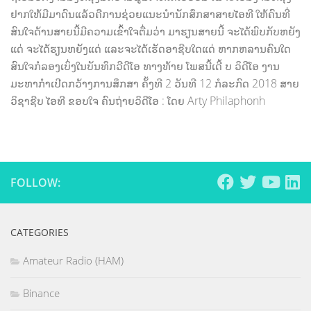
ຢາກໃຫ້ມີມາດົນແລ້ວຄືການຊ່ວຍແນະນຳນັກສຶກສາສາຍໄອທີ ໃຫ້ຄົນທີ່
ສົນໃຈດ້ານສາຍນີ້ມີຄວາມເຂົ້າໃຈຕື່ມວ່າ ມາຮຽນສາຍນີ້ ຈະໄດ້ພົບກັບຫຍັງ
ແດ່ ຈະໄດ້ຮຽນຫຍັງແດ່ ແລະຈະໄດ້ເຮັດອາຊີບໃດແດ່ ຫາກຫລານຄົນໃດ
ສົນໃຈກໍລອງເບິ່ງໃນບັນທຶກວີດີໂອ ທາງທ້າຍ ໂພສນີ້ເດີ້ ບ ວິດີໂອ ງານ
ມະຫາກຳເປີດກວ້າງການສຶກສາ ຄັ້ງທີ 2 ວັນທີ 12 ກໍລະກົດ 2018 ສາຍ
ວິຊາຊີບ ໄອທີ ຂອບໃຈ ຄົນຖ່າຍວິດີໂອ : ໂດຍ Arty Philaphonh
FOLLOW:
CATEGORIES
Amateur Radio (HAM)
Binance