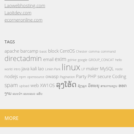
Laowebhosting.com
Laoitdev.com
ecorneronline.com
TAGS
apache
barcamp
block
CentOS
basic
Chester
comma
command
directadmin
exim
email
gdrive
google
GROUP_CONCAT
hello
linux
java
kali
lao
maker
MySQL
world
intro
Linkin Park
LP
node
nodejs
owasp
Party
PHP
secure Coding
npm
opensource
Pagination
ລຸງໂອ້ດ
spam
web
XW1OS
ວິທະຍຸ
ອອກ
upload
ລ້ຽງລູກ
ສາຍການຮຽນ
ງານ
ແນະນຳ
ແນະແນວ
ແອັບ
MORE