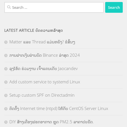
Search
for:
LATEST ARTICLE ບົດຄວາມຫລ້າສຸດ
Matter ແລະ Thread ແມ່ນຫຍັງ? ຂໍສັ້ນໆ
ການຝາກເງິນຜ່ານບັດ Binance ລ່າສຸດ 2024
ລຸງໂອ້ດ ຮ່ວມງານ ເຈົ້າແຄນເດັບ Jaocandev
Add custom service to systemd Linux
Setup custom SPF on Directadmin
ຕິດຕັ້ງ Internet time (ntpd) ໃຫ້ກັບ CentOS Server Linux
DIY ສ້າງເຄື່ອງຟອກອາກາດ ຫຼຸດ PM2.5 ລາຄາປະຢັດ.