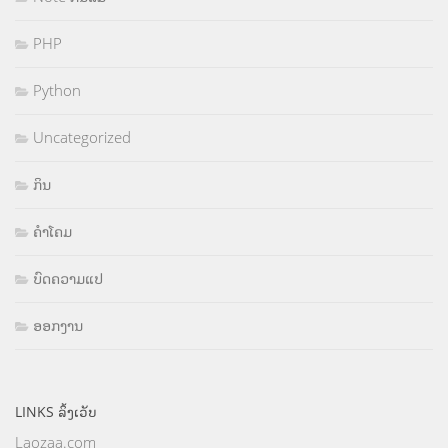
PHP
Python
Uncategorized
ກິນ
ຄຳໂຄມ
ບົດຄວາມແປ
ອອກງານ
LINKS ລິ້ງເວັບ
Laozaa.com