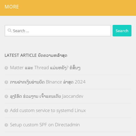
MORE
Search
for:
LATEST ARTICLE ບົດຄວາມຫລ້າສຸດ
Matter ແລະ Thread ແມ່ນຫຍັງ? ຂໍສັ້ນໆ
ການຝາກເງິນຜ່ານບັດ Binance ລ່າສຸດ 2024
ລຸງໂອ້ດ ຮ່ວມງານ ເຈົ້າແຄນເດັບ Jaocandev
Add custom service to systemd Linux
Setup custom SPF on Directadmin