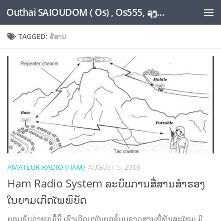
Outhai SAIOUDOM ( Os) , Os555, ລຸງໂອ້ດ, LoungOs, UngleOs, XW1OS Official Website...
Skip to content
TAGGED:
ສື່ສານ
AMATEUR RADIO (HAM)
AUGUST 5, 2018
Ham Radio System ລະບົບການສື່ສານສຳຮອງ
ໃນຍາມເກີດໄພພິບັດ
ຍອມຮັບວ່າທຸກມື້ນີ້ ເຮົາເກີດມາໃນຍຸກຂໍ້ມູນຂ່າວສານທີ່ທັນສະໄຫມ ມີ