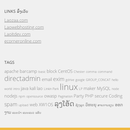
LINKS ລິ້ງເວັບ
Laozaa.com
Laowebhosting.com
Laoitdev.com
ecorneronline.com
TAGS
apache
barcamp
block
CentOS
basic
Chester
comma
command
directadmin
exim
email
gdrive
google
GROUP_CONCAT
hello
linux
java
kali
lao
maker
MySQL
world
intro
Linkin Park
LP
node
nodejs
owasp
Party
PHP
secure Coding
npm
opensource
Pagination
ລຸງໂອ້ດ
spam
web
XW1OS
ວິທະຍຸ
ອອກ
upload
ລ້ຽງລູກ
ສາຍການຮຽນ
ງານ
ແນະນຳ
ແນະແນວ
ແອັບ