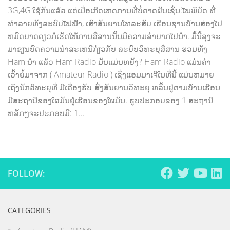
3G,4G ໃຊ້ກັນແລ້ວ ແຕ່ເມື່ອເກີດເຫດການທີ່ບໍ່ຄາດຝັນເຊັ່ນ:ໄພພິບັດ ທີ່
ທຳລາຍທັງລະບົບໄຟຟ້າ, ເສົາສັນຍານໂທລະສັບ ເຮືອນຊານບ້ານສ່ອງໄປ
ຫມົດບາດດຽວກໍເຮັດໃຫ້ການສື່ສານນັ້ນມີຄວາມລຳບາກໄປນຳ. ມື້ນີ້ລຸງຈະ
ມາຂຽນບົດຄວາມນຳສະເຫນີກ່ຽວກັບ ລະບົບວິທະຍຸສື່ສານ ຮວມທັງ
Ham ນຳ ແລ້ວ Ham Radio ມັນແມ່ນຫຍັງ? Ham Radio ແມ່ນຄຳ
ເວົ້າຍໍ້ມາຈາກ ( Amateur Radio ) ເຊິ່ງແອມມາເຈີໃນທີ່ນີ້ ແມ່ນຫມາຍ
ເຖິງນັກວິທະຍຸທີ່ ມີເຄື່ອງຮັບ-ສົ່ງສັນຍານວິທະຍຸ ຫລິ້ນຢູ່ຕາມບ້ານເຮືອນ
ມີສະຖານີຂອງໃຜມັນຢູ່ເຮືອນຂອງໃຜມັນ. ຮູບປະກອບຂອງ 1 ສະຖານີ
ຫລັກໆຈະປະກອບມີ: 1...
FOLLOW:
CATEGORIES