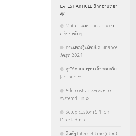
LATEST ARTICLE ບົດຄວາມຫລ້າ
ສຸດ
Matter ແລະ Thread ແມ່ນ
ຫຍັງ? ຂໍສັ້ນໆ
ການຝາກເງິນຜ່ານບັດ Binance
ລ່າສຸດ 2024
ລຸງໂອ້ດ ຮ່ວມງານ ເຈົ້າແຄນເດັບ
Jaocandev
Add custom service to
systemd Linux
Setup custom SPF on
Directadmin
ຕິດຕັ້ງ Internet time (ntpd)