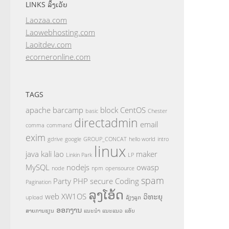
LINKS ລິ້ງເວັບ
Laozaa.com
Laowebhosting.com
Laoitdev.com
ecorneronline.com
TAGS
apache
barcamp
block
CentOS
basic
Chester
directadmin
email
comma
command
exim
gdrive
google
GROUP_CONCAT
hello world
intro
linux
java
kali
lao
maker
Linkin Park
LP
MySQL
nodejs
owasp
node
npm
opensource
spam
Party
PHP
secure Coding
Pagination
ລຸງໂອ້ດ
web
XW1OS
ວິທະຍຸ
upload
ລ້ຽງລູກ
ອອກງານ
ສາຍການຮຽນ
ແນະນຳ
ແນະແນວ
ແອັບ