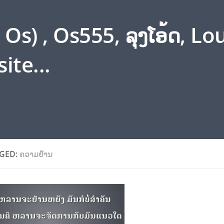
s) , Os555, ລຸງໂອ້ດ, L
ite...
GED:
ຄວາມຢ້ານ