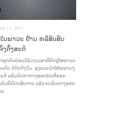
AY 11, 2017
ົກໃນພາວະ ຢ້ານ ຫລືສັບສົນ
່ງຕັ້ງສະຕິ
ທຸກຄົນຍ່ອມມີຊ່ວງເວລາທີ່ຕົກຢູ່ໃສພາວະ
້ານກົວ ວິຕົກກັງວົນ ລຸງແນະນຳໃຫ້ຫລານໆ
ັ້ງສະຕິ ແລ້ວຄິດຫາທາງອອກໄປເທື່ອລະ
ສາຄົນທີ່ມີປະສົບການ ແລ້ວຈະພົບທາງອອກ
ອນ.