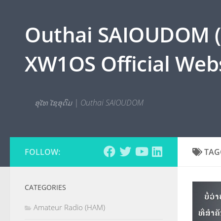
Skip to content
Outhai SAIOUDOM ( O
XW1OS Official Webs
ອຸໄທ ໄຊອຸດົມ | Outhai SAIOUDOM
FOLLOW:
TAG
CATEGORIES
Amateur Radio (HAM)