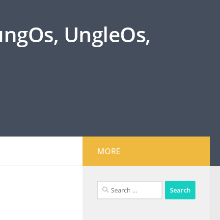
oungOs, UngleOs,
MORE
Search
for: