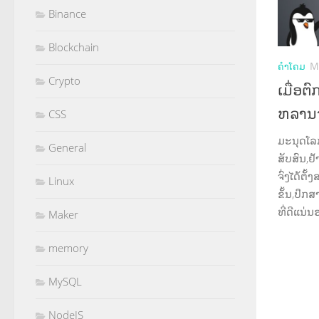
Binance
Blockchain
ຄຳໂຄມ
M
Crypto
ເມື່ອຕ
ຫລານຈົ
CSS
ມະນຸດໂລກ
General
ສັບສົນ,ຢ
ຈົ່ງໄດ້ຕ
Linux
ຂັ້ນ,ປຶກ
ທີ່ດີແນ່ນ
Maker
memory
MySQL
NodeJS