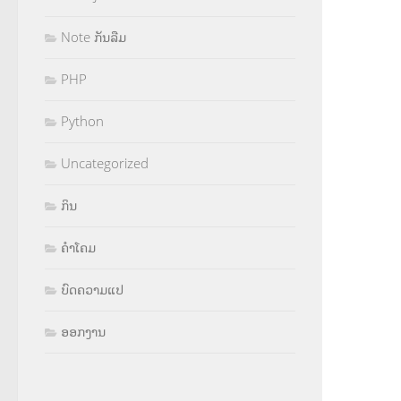
Note ກັນລືມ
PHP
Python
Uncategorized
ກິນ
ຄຳໂຄມ
ບົດຄວາມແປ
ອອກງານ